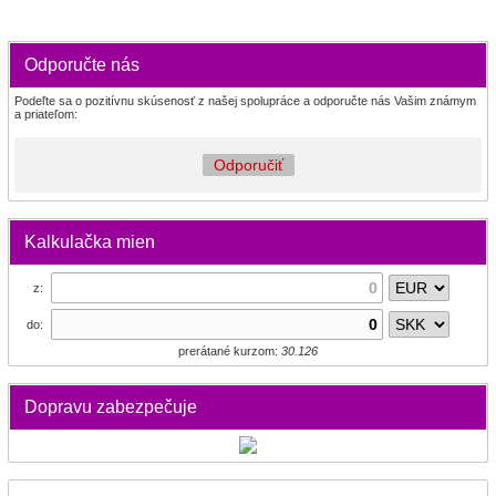
Odporučte nás
Podeľte sa o pozitívnu skúsenosť z našej spolupráce a odporučte nás Vašim známym
a priateľom:
Odporučiť
Kalkulačka mien
z:
do:
prerátané kurzom:
30.126
Dopravu zabezpečuje