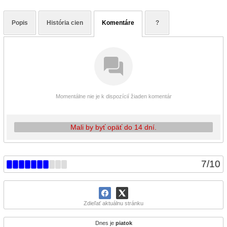
Popis
História cien
Komentáre
?
Momentálne nie je k dispozícií žiaden komentár
Mali by byť opäť do 14 dní.
7
/
10
Zdieľať aktuálnu stránku
Dnes je
piatok