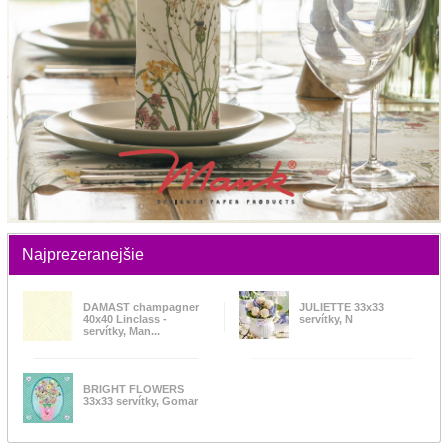
Najprezeranejšie
DAMAST champagner
JULIETTE 33x33
40x40 Linclass -
servítky, N
servítky, Man...
BRIGHT FLOWERS
33x33 servítky, Gomar