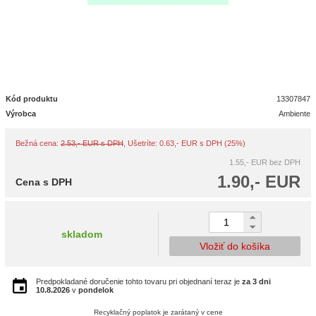
Kód produktu
13307847
Výrobca
Ambiente
Bežná cena:
2.53,- EUR s DPH
, Ušetríte: 0.63,- EUR s DPH (25%)
1.55,- EUR
bez DPH
1.90,- EUR
Cena s DPH
skladom
Vložiť do košíka
Predpokladané doručenie tohto tovaru pri objednaní teraz je
za 3 dni
10.8.2026
v
pondelok
Recyklačný poplatok je zarátaný v cene