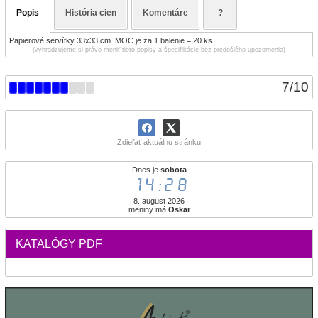
Popis
História cien
Komentáre
?
Papierové servítky 33x33 cm. MOC je za 1 balenie = 20 ks.
(vyhradzujeme si právo meniť tieto popisy a špecifikácie bez predošlého upozornenia)
7
/
10
Zdieľať aktuálnu stránku
Dnes je
sobota
14:28
8. august 2026
meniny má
Oskar
KATALÓGY PDF