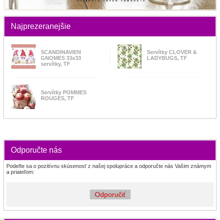
Najprezeranejšie
SCANDINAVIEN
Servítky CLOVER &
GNOMES 33x33
LADYBUGS, TF
servítky, TF
Servítky POMMES
ROUGES, TF
Odporučte nás
Podeľte sa o pozitívnu skúsenosť z našej spolupráce a odporučte nás Vašim známym
a priateľom:
Odporučiť