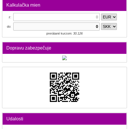
Kalkulačka mien
z:
do:
prerátané kurzom:
30.126
Dopravu zabezpečuje
Udalosti