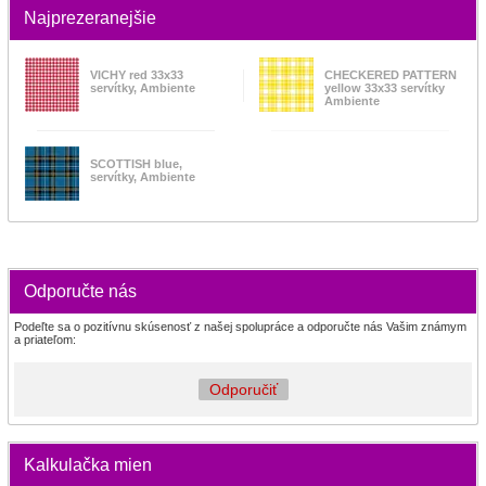
Najprezeranejšie
VICHY red 33x33
CHECKERED PATTERN
servítky, Ambiente
yellow 33x33 servítky
Ambiente
SCOTTISH blue,
servítky, Ambiente
Odporučte nás
Podeľte sa o pozitívnu skúsenosť z našej spolupráce a odporučte nás Vašim známym
a priateľom:
Odporučiť
Kalkulačka mien