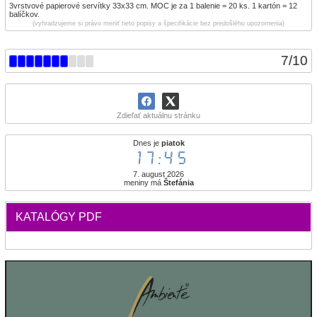
3vrstvové papierové servítky 33x33 cm. MOC je za 1 balenie = 20 ks. 1 kartón = 12
balíčkov.
(vyhradzujeme si právo meniť tieto popisy a špecifikácie bez predošlého upozornenia)
7
/
10
Zdieľať aktuálnu stránku
Dnes je
piatok
17:45
7. august 2026
meniny má
Štefánia
KATALÓGY PDF