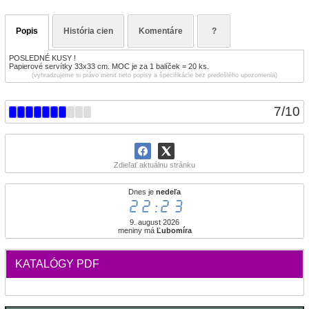
Popis
História cien
Komentáre
?
POSLEDNÉ KUSY !
Papierové servítky 33x33 cm. MOC je za 1 balíček = 20 ks.
(vyhradzujeme si právo meniť tieto popisy a špecifikácie bez predošlého upozornenia)
7
/
10
Zdieľať aktuálnu stránku
Dnes je
nedeľa
22:23
9. august 2026
meniny má
Ľubomíra
KATALÓGY PDF