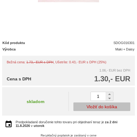
Kód produktu
SDOG016301
Výrobca
Maki + Daisy
Bežná cena:
1.73,- EUR s DPH
, Ušetríte: 0.43,- EUR s DPH (25%)
1.06,- EUR
bez DPH
1.30,- EUR
Cena s DPH
skladom
Vložiť do košíka
Predpokladané doručenie tohto tovaru pri objednaní teraz je
za 2 dni
11.8.2026
v
utorok
Recyklačný poplatok je zarátaný v cene