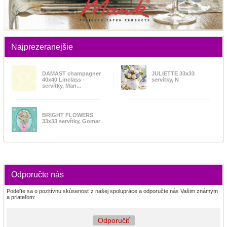
Najprezeranejšie
DAMAST champagner
JULIETTE 33x33
40x40 Linclass -
servítky, N
servítky, Man...
BRIGHT FLOWERS
33x33 servítky, Gomar
Odporučte nás
Podeľte sa o pozitívnu skúsenosť z našej spolupráce a odporučte nás Vašim známym
a priateľom:
Odporučiť