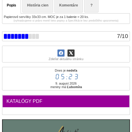
Popis
História cien
Komentáre
?
Papierové servítky 33x33 cm. MOC je za 1 balenie = 20 ks.
(vyhradzujeme si právo meniť tieto popisy a špecifikácie bez predošlého upozornenia)
7
/
10
Zdieľať aktuálnu stránku
Dnes je
nedeľa
05:23
9. august 2026
meniny má
Ľubomíra
KATALÓGY PDF