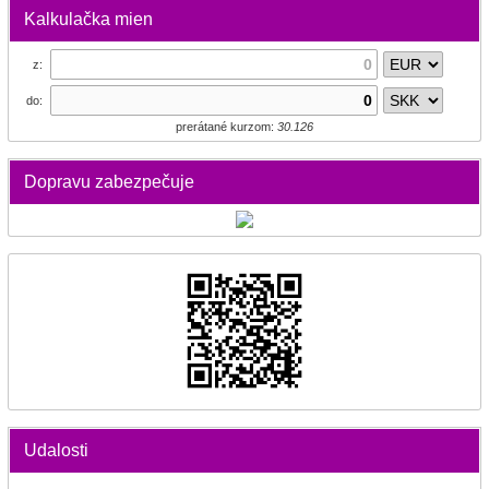
Kalkulačka mien
z:
do:
prerátané kurzom:
30.126
Dopravu zabezpečuje
Udalosti