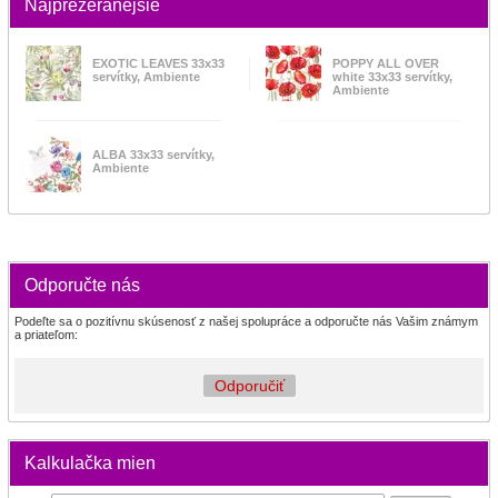
Najprezeranejšie
EXOTIC LEAVES 33x33
POPPY ALL OVER
servítky, Ambiente
white 33x33 servítky,
Ambiente
ALBA 33x33 servítky,
Ambiente
Odporučte nás
Podeľte sa o pozitívnu skúsenosť z našej spolupráce a odporučte nás Vašim známym
a priateľom:
Odporučiť
Kalkulačka mien