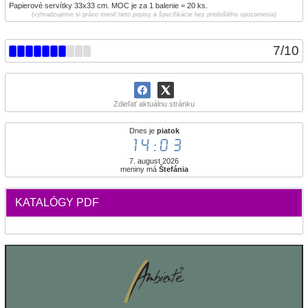
Papierové servítky 33x33 cm. MOC je za 1 balenie = 20 ks.
(vyhradzujeme si právo meniť tieto popisy a špecifikácie bez predošlého upozornenia)
7
/
10
Zdieľať aktuálnu stránku
Dnes je
piatok
14:03
7. august 2026
meniny má
Štefánia
KATALÓGY PDF