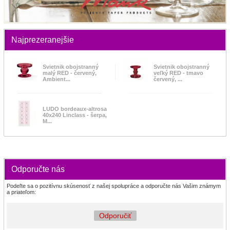
Najprezeranejšie
Svietnik obojstranný
Svietnik obojstranný
malý RED - červený,
veľký RED - tmavo
Ambient...
červený, ...
LUDO bordeaux-altrosa
40x240 Linclass - šerpa,
M...
Odporučte nás
Podeľte sa o pozitívnu skúsenosť z našej spolupráce a odporučte nás Vašim známym
a priateľom:
Odporučiť