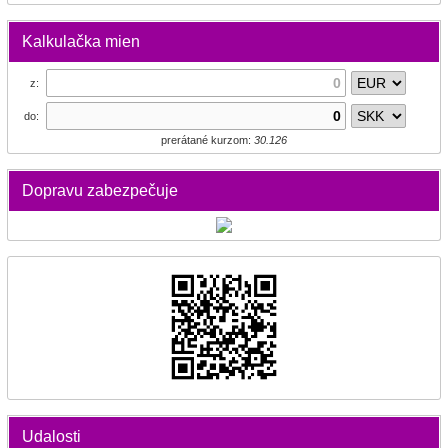
Kalkulačka mien
z:
do:
prerátané kurzom:
30.126
Dopravu zabezpečuje
Udalosti