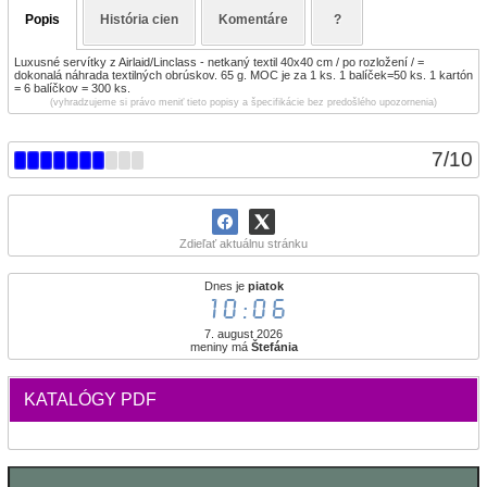
Popis
História cien
Komentáre
?
Luxusné servítky z Airlaid/Linclass - netkaný textil 40x40 cm / po rozložení / =
dokonalá náhrada textilných obrúskov. 65 g. MOC je za 1 ks. 1 balíček=50 ks. 1 kartón
= 6 balíčkov = 300 ks.
(vyhradzujeme si právo meniť tieto popisy a špecifikácie bez predošlého upozornenia)
7
/
10
Zdieľať aktuálnu stránku
Dnes je
piatok
10:06
7. august 2026
meniny má
Štefánia
KATALÓGY PDF