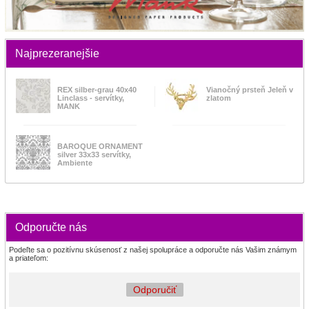
Najprezeranejšie
REX silber-grau 40x40
Vianočný prsteň Jeleň v
Linclass - servítky,
zlatom
MANK
BAROQUE ORNAMENT
silver 33x33 servítky,
Ambiente
Odporučte nás
Podeľte sa o pozitívnu skúsenosť z našej spolupráce a odporučte nás Vašim známym
a priateľom:
Odporučiť