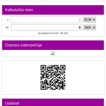
Kalkulačka mien
z:
do:
prerátané kurzom:
30.126
Dopravu zabezpečuje
Udalosti