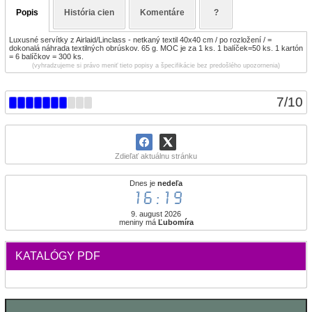
Popis
História cien
Komentáre
?
Luxusné servítky z Airlaid/Linclass - netkaný textil 40x40 cm / po rozložení / =
dokonalá náhrada textilných obrúskov. 65 g. MOC je za 1 ks. 1 balíček=50 ks. 1 kartón
= 6 balíčkov = 300 ks.
(vyhradzujeme si právo meniť tieto popisy a špecifikácie bez predošlého upozornenia)
7
/
10
Zdieľať aktuálnu stránku
Dnes je
nedeľa
16:19
9. august 2026
meniny má
Ľubomíra
KATALÓGY PDF