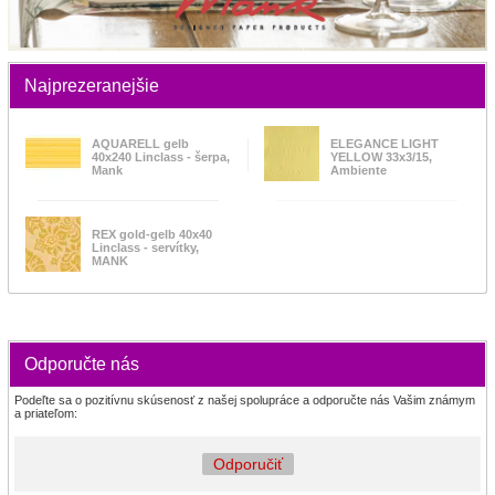
Najprezeranejšie
AQUARELL gelb
ELEGANCE LIGHT
40x240 Linclass - šerpa,
YELLOW 33x3/15,
Mank
Ambiente
REX gold-gelb 40x40
Linclass - servítky,
MANK
Odporučte nás
Podeľte sa o pozitívnu skúsenosť z našej spolupráce a odporučte nás Vašim známym
a priateľom:
Odporučiť