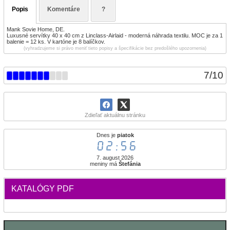
Popis
Komentáre
?
Mank Sovie Home, DE.
Luxusné servítky 40 x 40 cm z Linclass-Airlaid - moderná náhrada textilu. MOC je za 1
balenie = 12 ks. V kartóne je 8 balíčkov.
(vyhradzujeme si právo meniť tieto popisy a špecifikácie bez predošlého upozornenia)
7
/
10
Zdieľať aktuálnu stránku
Dnes je
piatok
02:56
7. august 2026
meniny má
Štefánia
KATALÓGY PDF