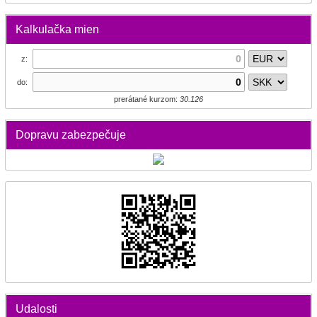
Kalkulačka mien
z:
do:
prerátané kurzom:
30.126
Dopravu zabezpečuje
Udalosti