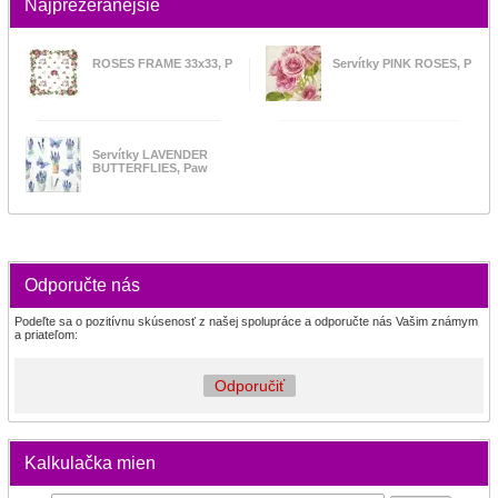
Najprezeranejšie
ROSES FRAME 33x33, P
Servítky PINK ROSES, P
Servítky LAVENDER
BUTTERFLIES, Paw
Odporučte nás
Podeľte sa o pozitívnu skúsenosť z našej spolupráce a odporučte nás Vašim známym
a priateľom:
Odporučiť
Kalkulačka mien