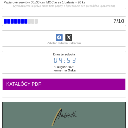
Papierové servítky 33x33 cm. MOC je za 1 balenie = 20 ks.
(vyhradzujeme si právo meniť tieto popisy a špecifikácie bez predošlého upozornenia)
7
/
10
Zdieľať aktuálnu stránku
Dnes je
sobota
04:53
8. august 2026
meniny má
Oskar
KATALÓGY PDF