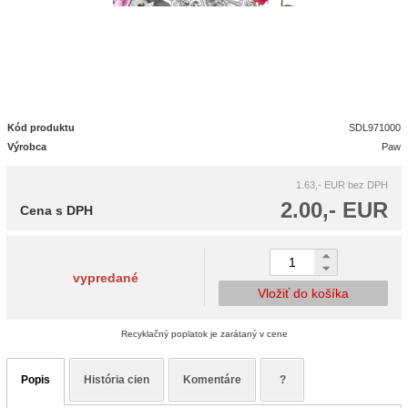
Kód produktu
SDL971000
Výrobca
Paw
1.63,- EUR
bez DPH
2.00,- EUR
Cena s DPH
vypredané
Vložiť do košíka
Recyklačný poplatok je zarátaný v cene
Popis
História cien
Komentáre
?