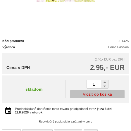
Kód produktu
211425
Výrobca
Home Fashion
2.40,- EUR
bez DPH
2.95,- EUR
Cena s DPH
skladom
Vložiť do košíka
Predpokladané doručenie tohto tovaru pri objednaní teraz je
za 3 dni
11.8.2026
v
utorok
Recyklačný poplatok je zarátaný v cene