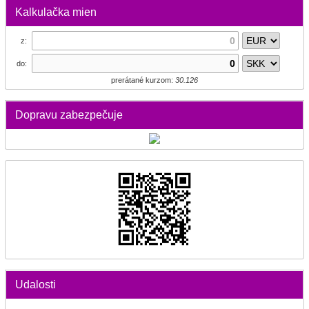
Kalkulačka mien
z:
do:
prerátané kurzom:
30.126
Dopravu zabezpečuje
Udalosti