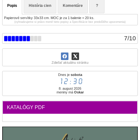
Popis
História cien
Komentáre
?
Papierové servítky 33x33 cm. MOC je za 1 balenie = 20 ks.
(vyhradzujeme si právo meniť tieto popisy a špecifikácie bez predošlého upozornenia)
7
/
10
Zdieľať aktuálnu stránku
Dnes je
sobota
12:30
8. august 2026
meniny má
Oskar
KATALÓGY PDF