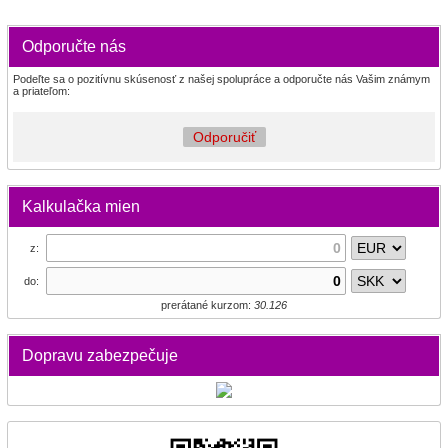
Odporučte nás
Podeľte sa o pozitívnu skúsenosť z našej spolupráce a odporučte nás Vašim známym
a priateľom:
Odporučiť
Kalkulačka mien
z:
do:
prerátané kurzom:
30.126
Dopravu zabezpečuje