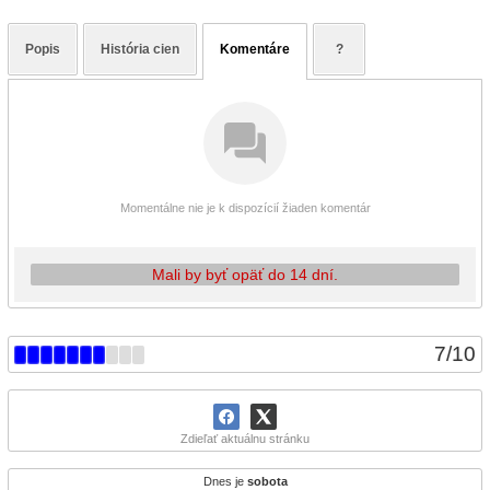
Popis
História cien
Komentáre
?
Momentálne nie je k dispozícií žiaden komentár
Mali by byť opäť do 14 dní.
7
/
10
Zdieľať aktuálnu stránku
Dnes je
sobota