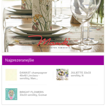
Najprezeranejšie
DAMAST champagner
JULIETTE 33x33
40x40 Linclass -
servítky, N
servítky, Man...
BRIGHT FLOWERS
33x33 servítky, Gomar