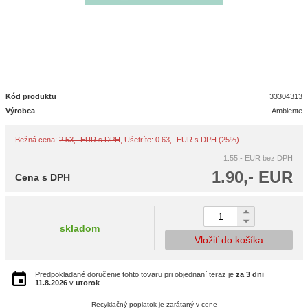
Kód produktu
33304313
Výrobca
Ambiente
Bežná cena:
2.53,- EUR s DPH
, Ušetríte: 0.63,- EUR s DPH (25%)
1.55,- EUR
bez DPH
1.90,- EUR
Cena s DPH
skladom
Vložiť do košíka
Predpokladané doručenie tohto tovaru pri objednaní teraz je
za 3 dni
11.8.2026
v
utorok
Recyklačný poplatok je zarátaný v cene