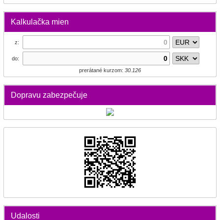
Kalkulačka mien
z:
do:
prerátané kurzom:
30.126
Dopravu zabezpečuje
Udalosti