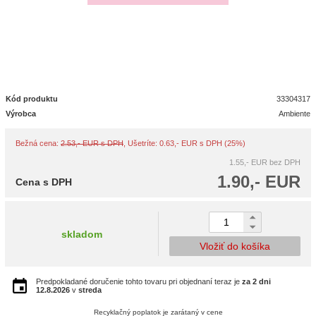
Kód produktu
33304317
Výrobca
Ambiente
Bežná cena:
2.53,- EUR s DPH
, Ušetríte: 0.63,- EUR s DPH (25%)
1.55,- EUR
bez DPH
1.90,- EUR
Cena s DPH
skladom
Vložiť do košíka
Predpokladané doručenie tohto tovaru pri objednaní teraz je
za 2 dni
12.8.2026
v
streda
Recyklačný poplatok je zarátaný v cene