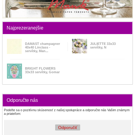
Najprezeranejšie
DAMAST champagner
JULIETTE 33x33
40x40 Linclass -
servítky, N
servítky, Man...
BRIGHT FLOWERS
33x33 servítky, Gomar
Odporučte nás
Podeľte sa o pozitívnu skúsenosť z našej spolupráce a odporučte nás Vašim známym
a priateľom:
Odporučiť