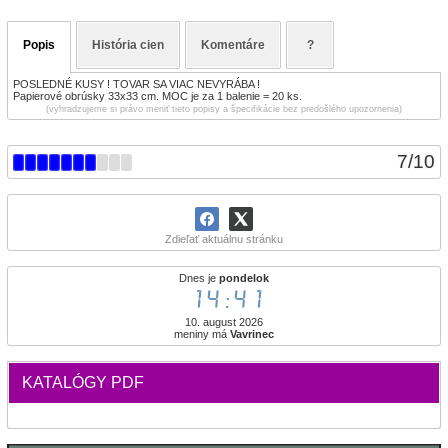
Popis
História cien
Komentáre
?
POSLEDNÉ KUSY ! TOVAR SA VIAC NEVYRÁBA !
Papierové obrúsky 33x33 cm. MOC je za 1 balenie = 20 ks.
(vyhradzujeme si právo meniť tieto popisy a špecifikácie bez predošlého upozornenia)
7
/
10
Zdieľať aktuálnu stránku
Dnes je
pondelok
14:41
10. august 2026
meniny má
Vavrinec
KATALÓGY PDF