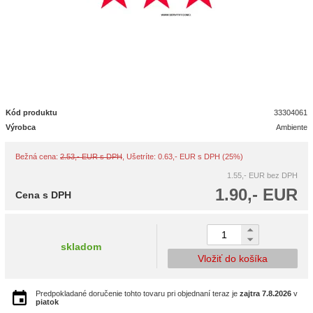
Kód produktu
33304061
Výrobca
Ambiente
Bežná cena:
2.53,- EUR s DPH
, Ušetríte: 0.63,- EUR s DPH (25%)
1.55,- EUR
bez DPH
1.90,- EUR
Cena s DPH
skladom
Vložiť do košíka
Predpokladané doručenie tohto tovaru pri objednaní teraz je
zajtra
7.8.2026
v
piatok