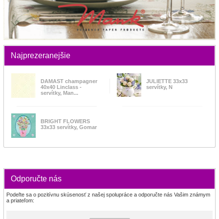
Najprezeranejšie
DAMAST champagner
JULIETTE 33x33
40x40 Linclass -
servítky, N
servítky, Man...
BRIGHT FLOWERS
33x33 servítky, Gomar
Odporučte nás
Podeľte sa o pozitívnu skúsenosť z našej spolupráce a odporučte nás Vašim známym
a priateľom: