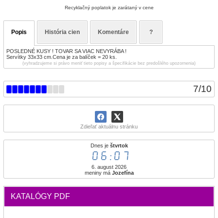
Recyklačný poplatok je zarátaný v cene
Popis
História cien
Komentáre
?
POSLEDNÉ KUSY ! TOVAR SA VIAC NEVYRÁBA !
Servítky 33x33 cm.Cena je za balíček = 20 ks.
(vyhradzujeme si právo meniť tieto popisy a špecifikácie bez predošlého upozornenia)
7
/
10
Zdieľať aktuálnu stránku
Dnes je
štvrtok
06:07
6. august 2026
meniny má
Jozefína
KATALÓGY PDF