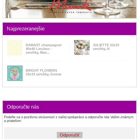
Najprezeranejšie
DAMAST champagner
JULIETTE 33x33
40x40 Linclass -
servítky, N
servítky, Man...
BRIGHT FLOWERS
33x33 servítky, Gomar
Odporučte nás
Podeľte sa o pozitívnu skúsenosť z našej spolupráce a odporučte nás Vašim známym
a priateľom:
Odporučiť