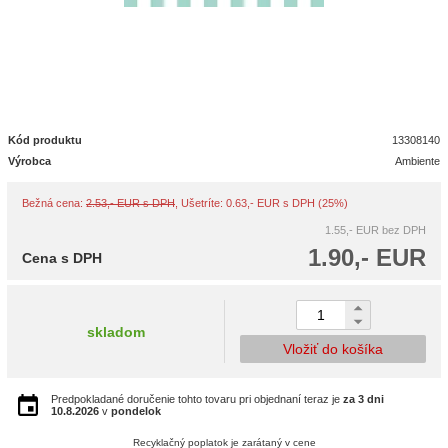
Kód produktu
13308140
Výrobca
Ambiente
Bežná cena:
2.53,- EUR s DPH
, Ušetríte: 0.63,- EUR s DPH (25%)
1.55,- EUR
bez DPH
1.90,- EUR
Cena s DPH
skladom
Vložiť do košíka
Predpokladané doručenie tohto tovaru pri objednaní teraz je
za 3 dni
10.8.2026
v
pondelok
Recyklačný poplatok je zarátaný v cene