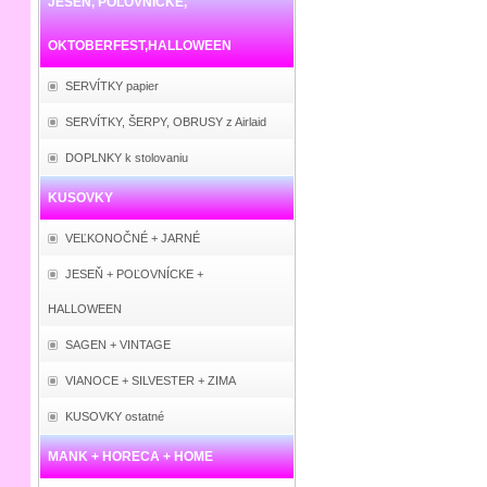
JESEŇ, POĽOVNÍCKE,
OKTOBERFEST,HALLOWEEN
SERVÍTKY papier
SERVÍTKY, ŠERPY, OBRUSY z Airlaid
DOPLNKY k stolovaniu
KUSOVKY
VEĽKONOČNÉ + JARNÉ
JESEŇ + POĽOVNÍCKE +
HALLOWEEN
SAGEN + VINTAGE
VIANOCE + SILVESTER + ZIMA
KUSOVKY ostatné
MANK + HORECA + HOME