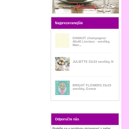
Najprezeranejšie
DAMAST champagner
40x40 Linclass - servítky,
Man...
JULIETTE 33x33 servítky, N
BRIGHT FLOWERS 33x33
servítky, Gomar
Odporučte nás
Podeľte sa o pozitívnu skúsenosť z našej