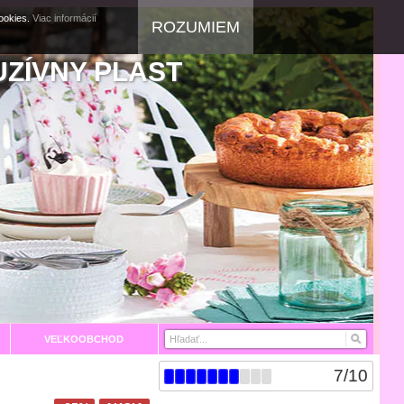
cookies.
Viac informácií
ROZUMIEM
UZÍVNY PLAST
VEĽKOOBCHOD
7
/
10