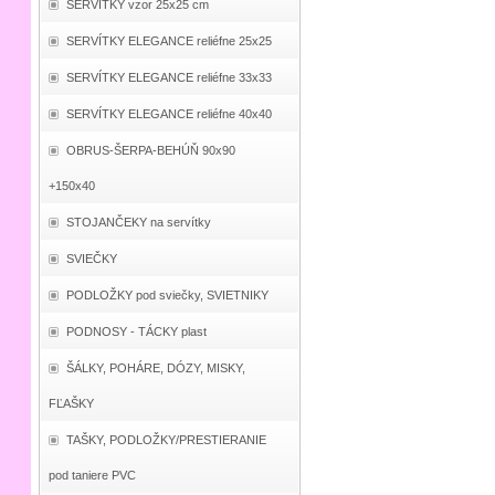
SERVÍTKY vzor 25x25 cm
SERVÍTKY ELEGANCE reliéfne 25x25
SERVÍTKY ELEGANCE reliéfne 33x33
SERVÍTKY ELEGANCE reliéfne 40x40
OBRUS-ŠERPA-BEHÚŇ 90x90
+150x40
STOJANČEKY na servítky
SVIEČKY
PODLOŽKY pod sviečky, SVIETNIKY
PODNOSY - TÁCKY plast
ŠÁLKY, POHÁRE, DÓZY, MISKY,
FĽAŠKY
TAŠKY, PODLOŽKY/PRESTIERANIE
pod taniere PVC