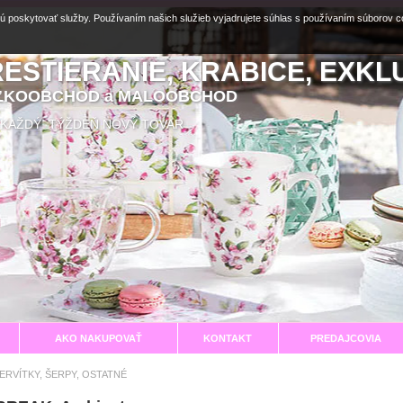
ú poskytovať služby. Používaním našich služieb vyjadrujete súhlas s používaním súborov 
RESTIERANIE, KRABICE, EXKL
EĽKOOBCHOD a MALOOBCHOD
aní KAŽDÝ TÝŽDEŇ NOVÝ TOVAR
AKO NAKUPOVAŤ
KONTAKT
PREDAJCOVIA
SERVÍTKY, ŠERPY, OSTATNÉ