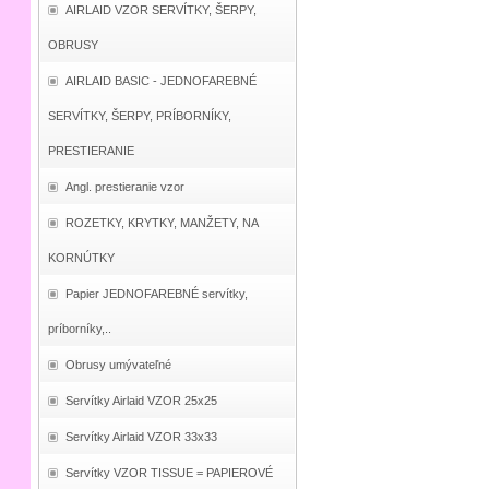
AIRLAID VZOR SERVÍTKY, ŠERPY,
OBRUSY
AIRLAID BASIC - JEDNOFAREBNÉ
SERVÍTKY, ŠERPY, PRÍBORNÍKY,
PRESTIERANIE
Angl. prestieranie vzor
ROZETKY, KRYTKY, MANŽETY, NA
KORNÚTKY
Papier JEDNOFAREBNÉ servítky,
príborníky,..
Obrusy umývateľné
Servítky Airlaid VZOR 25x25
Servítky Airlaid VZOR 33x33
Servítky VZOR TISSUE = PAPIEROVÉ