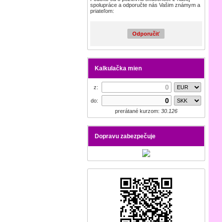
spolupráce a odporučte nás Vašim známym a
priateľom:
Odporučiť
Kalkulačka mien
z:
do:
prerátané kurzom:
30.126
Dopravu zabezpečuje