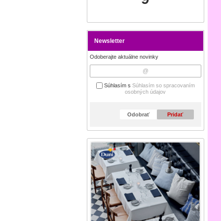
Newsletter
Odoberajte aktuálne novinky
Súhlasím s
Súhlasím so spracovaním
osobných údajov
Odobrať
Pridať