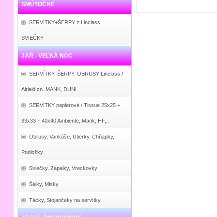
SMÚTOČNÉ
SERVÍTKY+ŠERPY z Linclass,
SVIEČKY
JAR - VEĽKÁ NOC
SERVÍTKY, ŠERPY, OBRUSY Linclass /
Airlaid zn. MANK, DUNI
SERVÍTKY papierové / Tissue 25x25 +
33x33 + 40x40 Ambiente, Mank, HF,..
Obrusy, Vankúše, Utierky, Chňapky,
Podložky
Sviečky, Zápalky, Vreckovky
Šálky, Misky
Tácky, Stojančeky na servítky