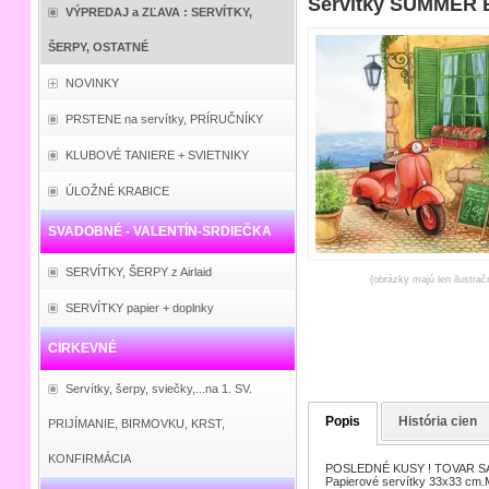
Servítky SUMMER 
VÝPREDAJ a ZĽAVA : SERVÍTKY,
ŠERPY, OSTATNÉ
NOVINKY
PRSTENE na servítky, PRÍRUČNÍKY
KLUBOVÉ TANIERE + SVIETNIKY
ÚLOŽNÉ KRABICE
SVADOBNÉ - VALENTÍN-SRDIEČKA
SERVÍTKY, ŠERPY z Airlaid
(obrázky majú len ilustrač
SERVÍTKY papier + doplnky
CIRKEVNÉ
Servítky, šerpy, sviečky,...na 1. SV.
Popis
História cien
PRIJÍMANIE, BIRMOVKU, KRST,
KONFIRMÁCIA
POSLEDNÉ KUSY ! TOVAR S
Papierové servítky 33x33 cm.M