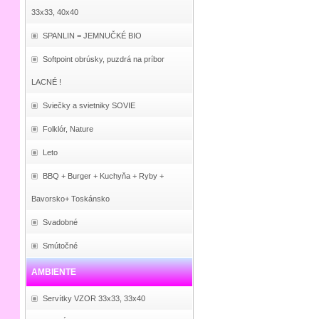
33x33, 40x40
SPANLIN = JEMNUČKÉ BIO
Softpoint obrúsky, puzdrá na príbor
LACNÉ !
Sviečky a svietniky SOVIE
Folklór, Nature
Leto
BBQ + Burger + Kuchyňa + Ryby +
Bavorsko+ Toskánsko
Svadobné
Smútočné
AMBIENTE
Servítky VZOR 33x33, 33x40