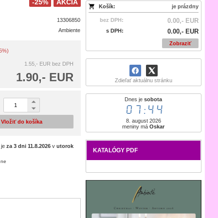
-25%
AKCIA
Košík:
je prázdny
13306850
bez DPH:
0.00,- EUR
Ambiente
s DPH:
0.00,- EUR
Zobraziť
25%)
1.55,- EUR
bez DPH
1.90,- EUR
Zdieľať aktuálnu stránku
Dnes je
sobota
07:44
8. august 2026
Vložiť do košíka
meniny má
Oskar
 je
za 3 dni
11.8.2026
v
utorok
KATALÓGY PDF
ene