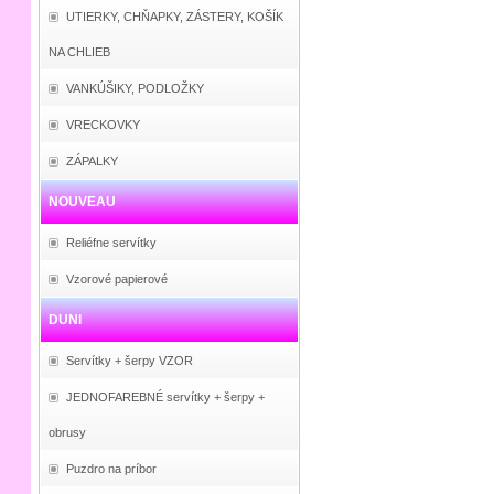
UTIERKY, CHŇAPKY, ZÁSTERY, KOŠÍK
NA CHLIEB
VANKÚŠIKY, PODLOŽKY
VRECKOVKY
ZÁPALKY
NOUVEAU
Reliéfne servítky
Vzorové papierové
DUNI
Servítky + šerpy VZOR
JEDNOFAREBNÉ servítky + šerpy +
obrusy
Puzdro na príbor