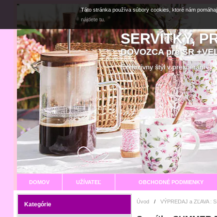
Táto stránka používa súbory cookies, ktoré nám pomáhaj
nájdete tu.
SERVÍTKY, P
DOVOZCA pre SR +V
Exkluzívny štýl v prestier
DOMOV
UŽÍVATEĽ
OBCHODNÉ PODMIENKY
Úvod
/
VÝPREDAJ a ZĽAVA : 
Kategórie