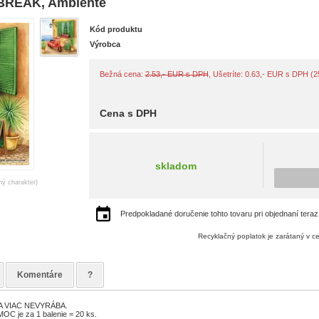
BREAK, Ambiente
Kód produktu
Výrobca
Bežná cena:
2.53,- EUR s DPH
, Ušetríte: 0.63,- EUR s DPH (
Cena s DPH
skladom
ný charakter)
Predpokladané doručenie tohto tovaru pri objednaní teraz
Recyklačný poplatok je zarátaný v c
Komentáre
?
A VIAC NEVYRÁBA.
OC je za 1 balenie = 20 ks.