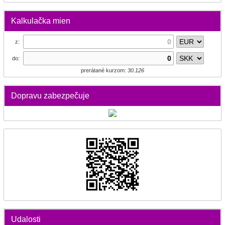
Kalkulačka mien
z:
do:
prerátané kurzom:
30.126
Dopravu zabezpečuje
Udalosti