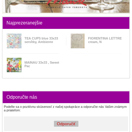
Najprezeranejšie
TEA CUPS blue 33x33
FIORENTINA LETTRE
servítky, Ambiente
cream, N
MAINAU 33x33 , Sweet
Pac
Odporučte nás
Podeľte sa o pozitívnu skúsenosť z našej spolupráce a odporučte nás Vašim známym
a priateľom:
Odporučiť