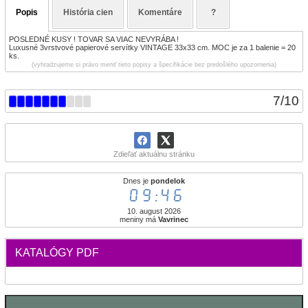
Popis
História cien
Komentáre
?
POSLEDNÉ KUSY ! TOVAR SA VIAC NEVYRÁBA !
Luxusné 3vrstvové papierové servítky VINTAGE 33x33 cm. MOC je za 1 balenie = 20
ks.
(vyhradzujeme si právo meniť tieto popisy a špecifikácie bez predošlého upozornenia)
7
/
10
Zdieľať aktuálnu stránku
Dnes je
pondelok
09:46
10. august 2026
meniny má
Vavrinec
KATALÓGY PDF