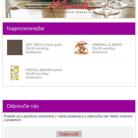
Najprezeranejšie
ART DECO black-gold
UMBRELLA BEAR
33x33 servítky,
33x33 servítky,
Ambiente
Ambiente
FRESH LEMONS white
33x40 servítky,
Ambiente
Odporučte nás
Podeľte sa o pozitívnu skúsenosť z našej spolupráce a odporučte nás Vašim známym
a priateľom:
Odporučiť