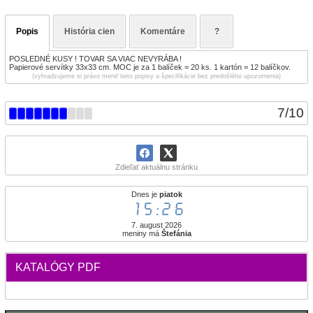
Popis
História cien
Komentáre
?
POSLEDNÉ KUSY ! TOVAR SA VIAC NEVYRÁBA !
Papierové servítky 33x33 cm. MOC je za 1 balíček = 20 ks. 1 kartón = 12 balíčkov.
(vyhradzujeme si právo meniť tieto popisy a špecifikácie bez predošlého upozornenia)
7
/
10
Zdieľať aktuálnu stránku
Dnes je
piatok
15:26
7. august 2026
meniny má
Štefánia
KATALÓGY PDF