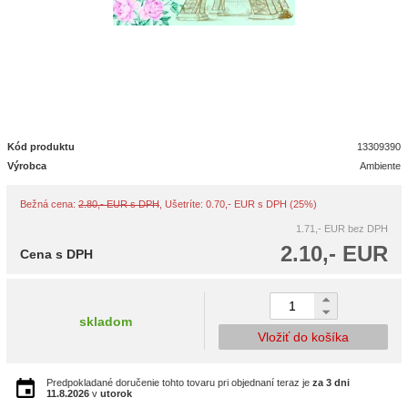
Kód produktu
13309390
Výrobca
Ambiente
Bežná cena:
2.80,- EUR s DPH
, Ušetríte: 0.70,- EUR s DPH (25%)
1.71,- EUR
bez DPH
2.10,- EUR
Cena s DPH
skladom
Vložiť do košíka
Predpokladané doručenie tohto tovaru pri objednaní teraz je
za 3 dni
11.8.2026
v
utorok