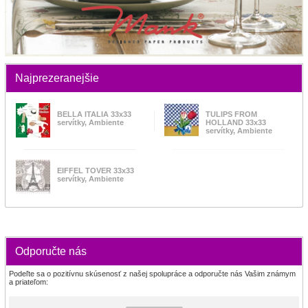
Najprezeranejšie
BELLA ITALIA 33x33
TULIPS FROM
servítky, Ambiente
HOLLAND 33x33
servítky, Ambiente
EIFFEL TOVER 33x33
servítky, Ambiente
Odporučte nás
Podeľte sa o pozitívnu skúsenosť z našej spolupráce a odporučte nás Vašim známym
a priateľom: