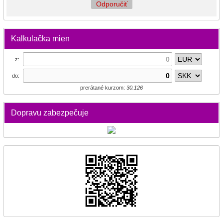
Odporučiť
Kalkulačka mien
z:
do:
prerátané kurzom:
30.126
Dopravu zabezpečuje