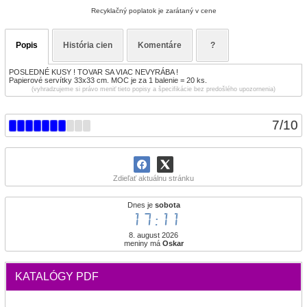
Recyklačný poplatok je zarátaný v cene
Popis
História cien
Komentáre
?
POSLEDNÉ KUSY ! TOVAR SA VIAC NEVYRÁBA !
Papierové servítky 33x33 cm. MOC je za 1 balenie = 20 ks.
(vyhradzujeme si právo meniť tieto popisy a špecifikácie bez predošlého upozornenia)
7
/
10
Zdieľať aktuálnu stránku
Dnes je
sobota
17:11
8. august 2026
meniny má
Oskar
KATALÓGY PDF