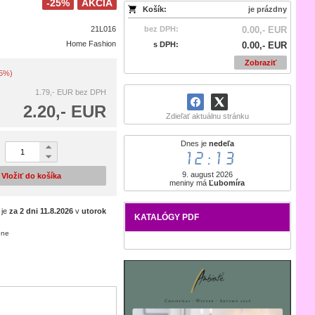
-25%
AKCIA
Košík:
je prázdny
21L016
bez DPH:
0.00,- EUR
Home Fashion
s DPH:
0.00,- EUR
Zobraziť
25%)
1.79,- EUR
bez DPH
2.20,- EUR
Zdieľať aktuálnu stránku
Dnes je
nedeľa
12:13
9. august 2026
Vložiť do košíka
meniny má
Ľubomíra
 je
za 2 dni
11.8.2026
v
utorok
KATALÓGY PDF
ene