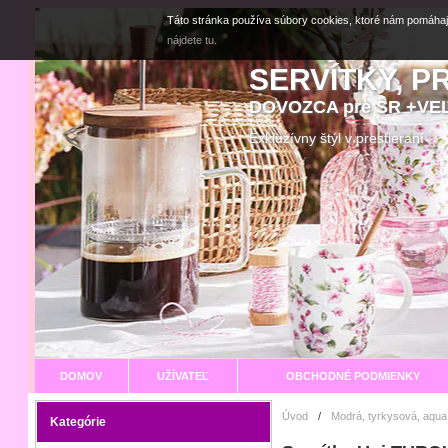
Táto stránka používa súbory cookies, ktoré nám pomáhaj
nájdete tu.
SERVÍTKY, P
DOVOZCA pre SR +V
Exkluzívny štýl v prestier
DOMOV
UŽÍVATEĽ
OBCHODNÉ PODMIENKY
Úvod
/
Modrá, tyrkysová, aqua
Kategórie