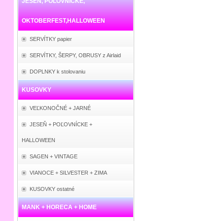
JESEŇ, POĽOVNÍCKE,
OKTOBERFEST,HALLOWEEN
SERVÍTKY papier
SERVÍTKY, ŠERPY, OBRUSY z Airlaid
DOPLNKY k stolovaniu
KUSOVKY
VEĽKONOČNÉ + JARNÉ
JESEŇ + POĽOVNÍCKE +
HALLOWEEN
SAGEN + VINTAGE
VIANOCE + SILVESTER + ZIMA
KUSOVKY ostatné
MANK + HORECA + HOME