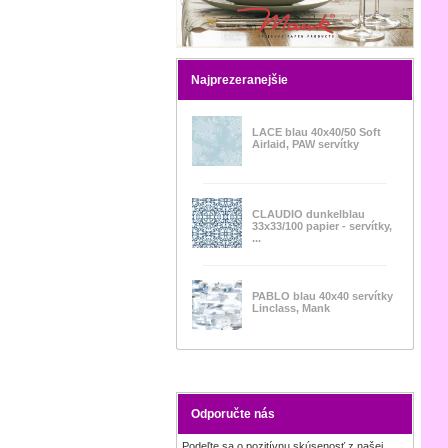
Najprezeranejšie
LACE blau 40x40/50 Soft
Airlaid, PAW servítky
CLAUDIO dunkelblau
33x33/100 papier - servítky,
...
PABLO blau 40x40 servítky
Linclass, Mank
Odporučte nás
Podeľte sa o pozitívnu skúsenosť z našej