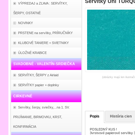
Servítky Uni TURQ
VÝPREDAJ a ZĽAVA : SERVÍTKY,
ŠERPY, OSTATNÉ
NOVINKY
PRSTENE na servítky, PRÍRUČNÍKY
KLUBOVÉ TANIERE + SVIETNIKY
ÚLOŽNÉ KRABICE
SVADOBNÉ - VALENTÍN-SRDIEČKA
SERVÍTKY, ŠERPY z Airlaid
(obrázky majú len ilustrač
SERVÍTKY papier + doplnky
CIRKEVNÉ
Servítky, šerpy, sviečky,...na 1. SV.
Popis
História cien
PRIJÍMANIE, BIRMOVKU, KRST,
KONFIRMÁCIA
POSLEDNÝ KUS !
3vrstvové papierové servítky 3