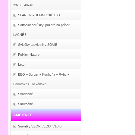
33x33, 40x40
SPANLIN = JEMNUČKÉ BIO
Softpoint obrúsky, puzdrá na príbor
LACNÉ !
Sviečky a svietniky SOVIE
Folklór, Nature
Leto
BBQ + Burger + Kuchyňa + Ryby +
Bavorsko+ Toskánsko
Svadobné
Smútočné
AMBIENTE
Servítky VZOR 33x33, 33x40