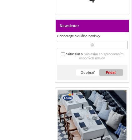
Newsletter
Odoberajte aktuálne novinky
Súhlasím s
Súhlasím so spracovaním
osobných údajov
Odobrať
Pridať