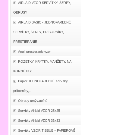
AIRLAID VZOR SERVÍTKY, ŠERPY,
OBRUSY
AIRLAID BASIC - JEDNOFAREBNÉ
SERVÍTKY, ŠERPY, PRÍBORNÍKY,
PRESTIERANIE
Angl. prestieranie vzor
ROZETKY, KRYTKY, MANŽETY, NA
KORNÚTKY
Papier JEDNOFAREBNÉ servítky,
príborníky,..
Obrusy umývateľné
Servítky Airlaid VZOR 25x25
Servítky Airlaid VZOR 33x33
Servítky VZOR TISSUE = PAPIEROVÉ