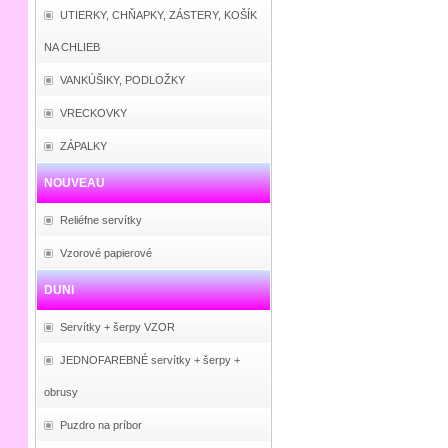
UTIERKY, CHŇAPKY, ZÁSTERY, KOŠÍK
NA CHLIEB
VANKÚŠIKY, PODLOŽKY
VRECKOVKY
ZÁPALKY
NOUVEAU
Reliéfne servítky
Vzorové papierové
DUNI
Servítky + šerpy VZOR
JEDNOFAREBNÉ servítky + šerpy +
obrusy
Puzdro na príbor