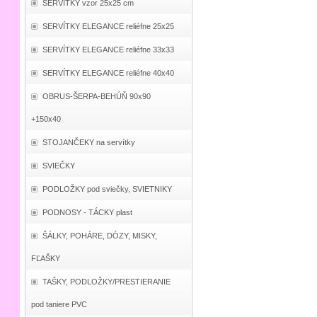
SERVÍTKY vzor 25x25 cm
SERVÍTKY ELEGANCE reliéfne 25x25
SERVÍTKY ELEGANCE reliéfne 33x33
SERVÍTKY ELEGANCE reliéfne 40x40
OBRUS-ŠERPA-BEHÚŇ 90x90
+150x40
STOJANČEKY na servítky
SVIEČKY
PODLOŽKY pod sviečky, SVIETNIKY
PODNOSY - TÁCKY plast
ŠÁLKY, POHÁRE, DÓZY, MISKY,
FĽAŠKY
TAŠKY, PODLOŽKY/PRESTIERANIE
pod taniere PVC