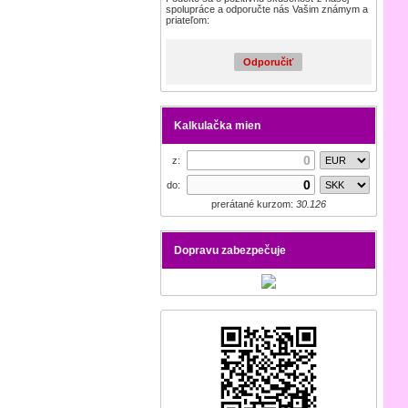
spolupráce a odporučte nás Vašim známym a
priateľom:
Odporučiť
Kalkulačka mien
z:
do:
prerátané kurzom:
30.126
Dopravu zabezpečuje