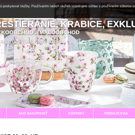
ú poskytovať služby. Používaním našich služieb vyjadrujete súhlas s používaním súborov 
RESTIERANIE, KRABICE, EXKL
EĽKOOBCHOD a MALOOBCHOD
aní KAŽDÝ TÝŽDEŇ NOVÝ TOVAR
AKO NAKUPOVAŤ
KONTAKT
PREDAJCOVIA