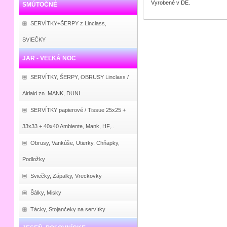
Vyrobené v DE.
SMÚTOČNÉ
SERVÍTKY+ŠERPY z Linclass,
SVIEČKY
JAR - VEĽKÁ NOC
SERVÍTKY, ŠERPY, OBRUSY Linclass /
Airlaid zn. MANK, DUNI
SERVÍTKY papierové / Tissue 25x25 +
33x33 + 40x40 Ambiente, Mank, HF,..
Obrusy, Vankúše, Utierky, Chňapky,
Podložky
Sviečky, Zápalky, Vreckovky
Šálky, Misky
Tácky, Stojančeky na servítky