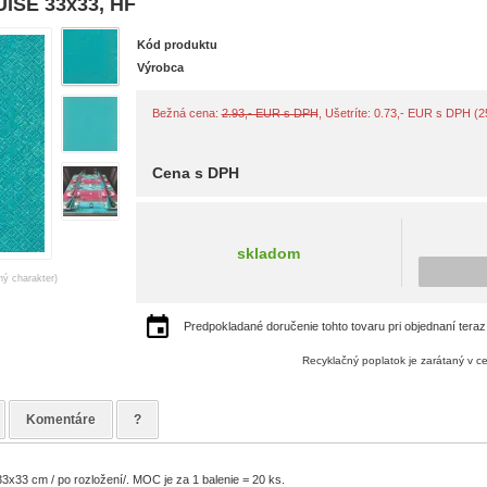
UISE 33x33, HF
Kód produktu
Výrobca
Bežná cena:
2.93,- EUR s DPH
, Ušetríte: 0.73,- EUR s DPH (
Cena s DPH
skladom
ný charakter)
Predpokladané doručenie tohto tovaru pri objednaní teraz
Recyklačný poplatok je zarátaný v c
Komentáre
?
3x33 cm / po rozložení/. MOC je za 1 balenie = 20 ks.