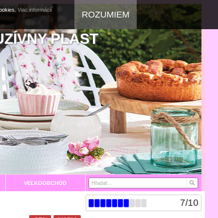
cookies.
Viac informácií
ROZUMIEM
UZÍVNY PLAST
VEĽKOOBCHOD
7
/
10