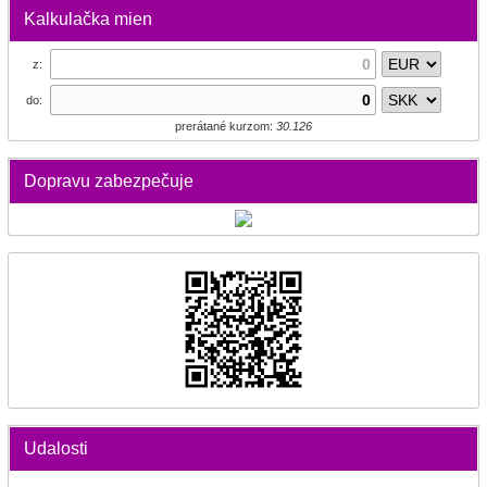
Kalkulačka mien
z:
do:
prerátané kurzom:
30.126
Dopravu zabezpečuje
Udalosti