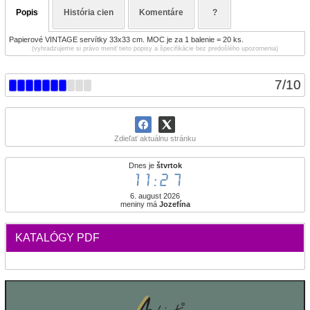
Popis
História cien
Komentáre
?
Papierové VINTAGE servítky 33x33 cm. MOC je za 1 balenie = 20 ks.
(vyhradzujeme si právo meniť tieto popisy a špecifikácie bez predošlého upozornenia)
7
/
10
Zdieľať aktuálnu stránku
Dnes je
štvrtok
11:27
6. august 2026
meniny má
Jozefína
KATALÓGY PDF