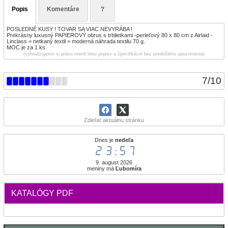
Popis
Komentáre
?
POSLEDNÉ KUSY ! TOVAR SA VIAC NEVYRÁBA !
Prekrásny luxusný PAPIEROVÝ obrus s trblietkami -perleťový 80 x 80 cm z Airlaid -
Linclass = netkaný textil = moderná náhrada textilu 70 g.
MOC je za 1 ks.
(vyhradzujeme si právo meniť tieto popisy a špecifikácie bez predošlého upozornenia)
7
/
10
Zdieľať aktuálnu stránku
Dnes je
nedeľa
23:57
9. august 2026
meniny má
Ľubomíra
KATALÓGY PDF