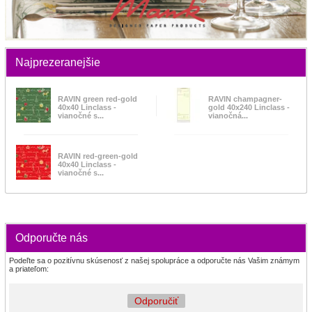
Najprezeranejšie
RAVIN green red-gold
RAVIN champagner-
40x40 Linclass -
gold 40x240 Linclass -
vianočné s...
vianočná...
RAVIN red-green-gold
40x40 Linclass -
vianočné s...
Odporučte nás
Podeľte sa o pozitívnu skúsenosť z našej spolupráce a odporučte nás Vašim známym
a priateľom:
Odporučiť