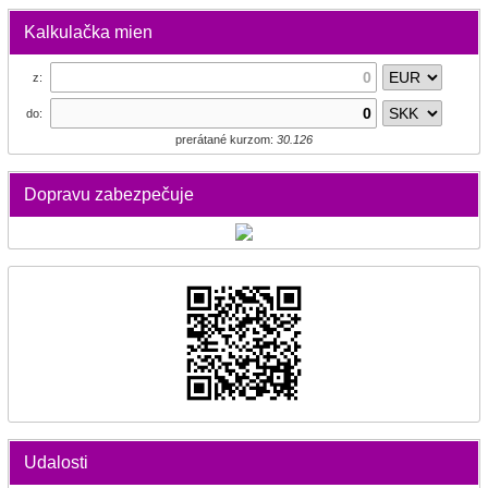
Kalkulačka mien
z:
do:
prerátané kurzom:
30.126
Dopravu zabezpečuje
Udalosti