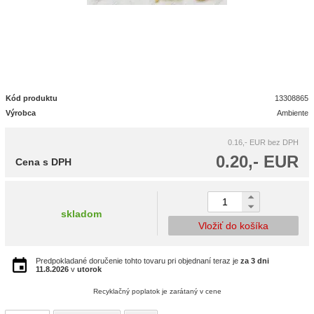
Kód produktu
13308865
Výrobca
Ambiente
0.16,- EUR
bez DPH
0.20,- EUR
Cena s DPH
skladom
Vložiť do košíka
Predpokladané doručenie tohto tovaru pri objednaní teraz je
za 3 dni
11.8.2026
v
utorok
Recyklačný poplatok je zarátaný v cene