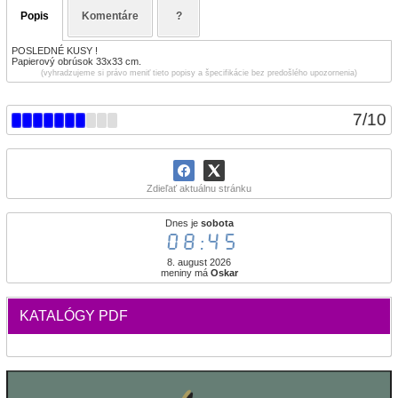
Popis
Komentáre
?
POSLEDNÉ KUSY !
Papierový obrúsok 33x33 cm.
(vyhradzujeme si právo meniť tieto popisy a špecifikácie bez predošlého upozornenia)
7
/
10
Zdieľať aktuálnu stránku
Dnes je
sobota
08:45
8. august 2026
meniny má
Oskar
KATALÓGY PDF