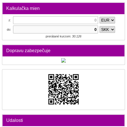
Kalkulačka mien
z:
do:
prerátané kurzom:
30.126
Dopravu zabezpečuje
Udalosti