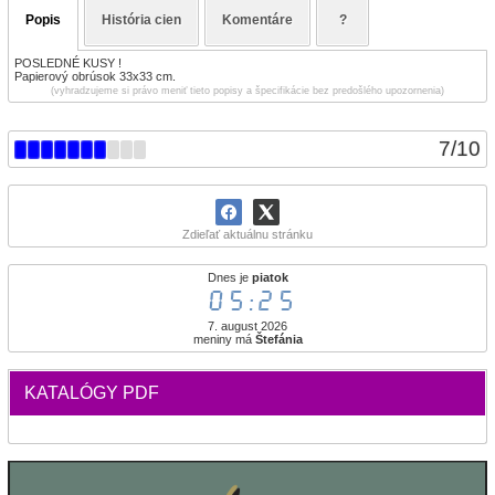
Popis
História cien
Komentáre
?
POSLEDNÉ KUSY !
Papierový obrúsok 33x33 cm.
(vyhradzujeme si právo meniť tieto popisy a špecifikácie bez predošlého upozornenia)
7
/
10
Zdieľať aktuálnu stránku
Dnes je
piatok
05:25
7. august 2026
meniny má
Štefánia
KATALÓGY PDF