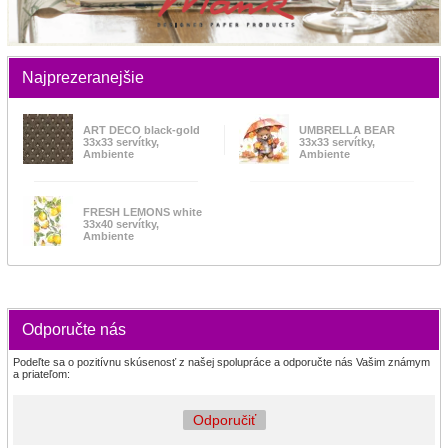
Najprezeranejšie
ART DECO black-gold
UMBRELLA BEAR
33x33 servítky,
33x33 servítky,
Ambiente
Ambiente
FRESH LEMONS white
33x40 servítky,
Ambiente
Odporučte nás
Podeľte sa o pozitívnu skúsenosť z našej spolupráce a odporučte nás Vašim známym
a priateľom:
Odporučiť