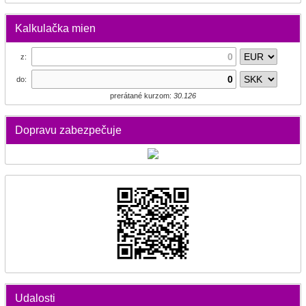
Kalkulačka mien
z:
do:
prerátané kurzom:
30.126
Dopravu zabezpečuje
Udalosti