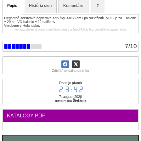
Popis
História cien
Komentáre
?
Elegantné 3vrstvové papierové servítky 33x33 cm / po rozložení/. MOC je za 1 balenie
= 20 ks. VO balenie = 12 balíčkov.
Vyrobené v Holandsku.
(vyhradzujeme si právo meniť tieto popisy a špecifikácie bez predošlého upozornenia)
7
/
10
Zdieľať aktuálnu stránku
Dnes je
piatok
23:42
7. august 2026
meniny má
Štefánia
KATALÓGY PDF