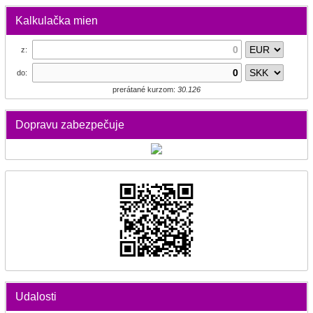
Kalkulačka mien
z:
do:
prerátané kurzom:
30.126
Dopravu zabezpečuje
Udalosti