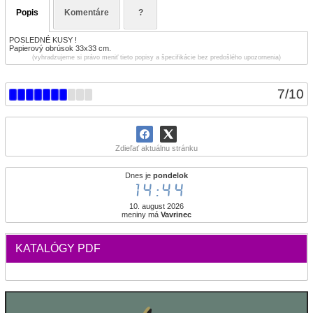
Popis
Komentáre
?
POSLEDNÉ KUSY !
Papierový obrúsok 33x33 cm.
(vyhradzujeme si právo meniť tieto popisy a špecifikácie bez predošlého upozornenia)
7
/
10
Zdieľať aktuálnu stránku
Dnes je
pondelok
14:44
10. august 2026
meniny má
Vavrinec
KATALÓGY PDF