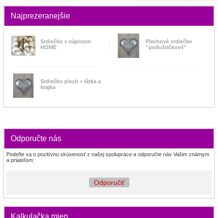
Najprezeranejšie
Srdiečko s nápisom
Plechové srdiečko
HOME
''poduštičkové''
Srdiečko plech + látka a
krajka
Odporučte nás
Podeľte sa o pozitívnu skúsenosť z našej spolupráce a odporučte nás Vašim známym
a priateľom:
Odporučiť
Kalkulačka mien