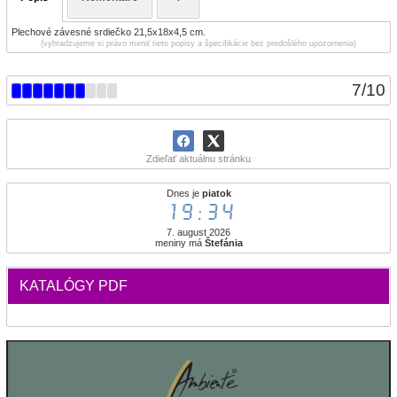
Plechové závesné srdiečko 21,5x18x4,5 cm.
(vyhradzujeme si právo meniť tieto popisy a špecifikácie bez predošlého upozornenia)
7
/
10
Zdieľať aktuálnu stránku
Dnes je
piatok
19:34
7. august 2026
meniny má
Štefánia
KATALÓGY PDF