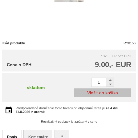
Kód produktu
RY0156
7.32,- EUR
bez DPH
9.00,- EUR
Cena s DPH
skladom
Vložiť do košíka
Predpokladané doručenie tohto tovaru pri objednaní teraz je
za 4 dni
11.8.2026
v
utorok
Recyklačný poplatok je zarátaný v cene
Popis
Komentáre
?