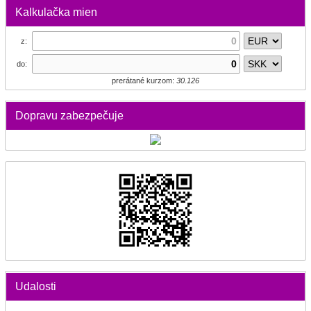
Kalkulačka mien
z:
do:
prerátané kurzom:
30.126
Dopravu zabezpečuje
Udalosti