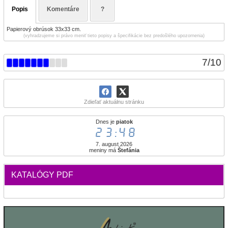
Popis
Komentáre
?
Papierový obrúsok 33x33 cm.
(vyhradzujeme si právo meniť tieto popisy a špecifikácie bez predošlého upozornenia)
7
/
10
Zdieľať aktuálnu stránku
Dnes je
piatok
23:49
7. august 2026
meniny má
Štefánia
KATALÓGY PDF