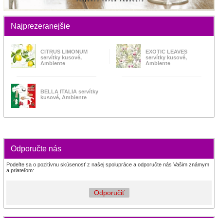
Najprezeranejšie
CITRUS LIMONUM
EXOTIC LEAVES
servítky kusové,
servítky kusové,
Ambiente
Ambiente
BELLA ITALIA servítky
kusové, Ambiente
Odporučte nás
Podeľte sa o pozitívnu skúsenosť z našej spolupráce a odporučte nás Vašim známym
a priateľom:
Odporučiť