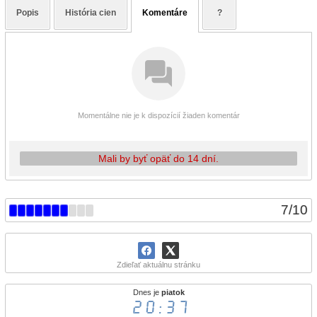
Popis
História cien
Komentáre
?
Momentálne nie je k dispozícií žiaden komentár
Mali by byť opäť do 14 dní.
7
/
10
Zdieľať aktuálnu stránku
Dnes je
piatok
20:37