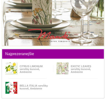
Najprezeranejšie
CITRUS LIMONUM
EXOTIC LEAVES
servítky kusové,
servítky kusové,
Ambiente
Ambiente
BELLA ITALIA servítky
kusové, Ambiente