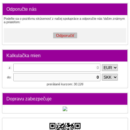
Odporučte nás
Podeľte sa o pozitívnu skúsenosť z našej spolupráce a odporučte nás Vašim známym
a priateľom:
Odporučiť
Kalkulačka mien
z:
do:
prerátané kurzom:
30.126
Dopravu zabezpečuje