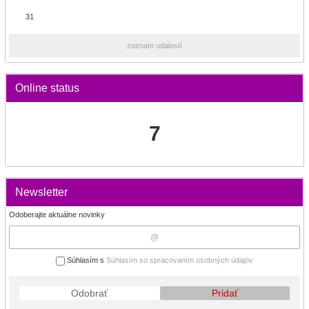
31
zoznam udalostí
Online status
7
Newsletter
Odoberajte aktuálne novinky
Súhlasím s
Súhlasím so spracovaním osobných údajov
Odobrať
Pridať