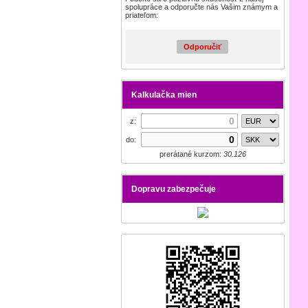
spolupráce a odporučte nás Vašim známym a
priateľom:
Odporučiť
Kalkulačka mien
z:
do:
prerátané kurzom:
30.126
Dopravu zabezpečuje