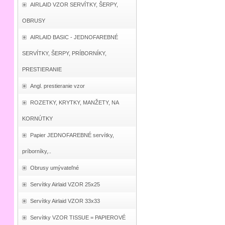
AIRLAID VZOR SERVÍTKY, ŠERPY,
OBRUSY
AIRLAID BASIC - JEDNOFAREBNÉ
SERVÍTKY, ŠERPY, PRÍBORNÍKY,
PRESTIERANIE
Angl. prestieranie vzor
ROZETKY, KRYTKY, MANŽETY, NA
KORNÚTKY
Papier JEDNOFAREBNÉ servítky,
príborníky,..
Obrusy umývateľné
Servítky Airlaid VZOR 25x25
Servítky Airlaid VZOR 33x33
Servítky VZOR TISSUE = PAPIEROVÉ