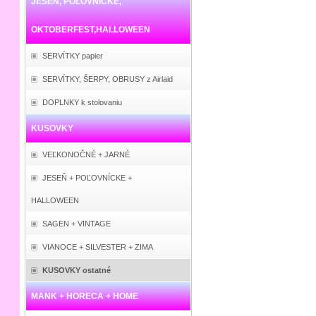
JESEŇ, POĽOVNÍCKE,
OKTOBERFEST,HALLOWEEN
SERVÍTKY papier
SERVÍTKY, ŠERPY, OBRUSY z Airlaid
DOPLNKY k stolovaniu
KUSOVKY
VEĽKONOČNÉ + JARNÉ
JESEŇ + POĽOVNÍCKE +
HALLOWEEN
SAGEN + VINTAGE
VIANOCE + SILVESTER + ZIMA
KUSOVKY ostatné
MANK + HORECA + HOME