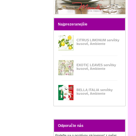
Najprezeranejšie
CITRUS LIMONUM servítky
kusové, Ambiente
EXOTIC LEAVES servítky
kusové, Ambiente
BELLA ITALIA servítky
kusové, Ambiente
Odporučte nás
Podeľte sa o pozitívnu skúsenosť z našej