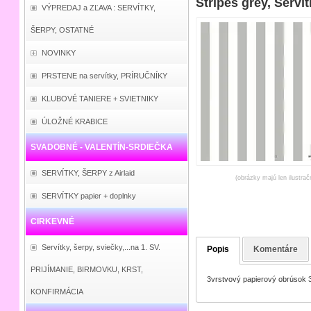
Stripes grey, Serví
VÝPREDAJ a ZĽAVA : SERVÍTKY,
ŠERPY, OSTATNÉ
NOVINKY
PRSTENE na servítky, PRÍRUČNÍKY
KLUBOVÉ TANIERE + SVIETNIKY
ÚLOŽNÉ KRABICE
SVADOBNÉ - VALENTÍN-SRDIEČKA
SERVÍTKY, ŠERPY z Airlaid
(obrázky majú len ilustrač
SERVÍTKY papier + doplnky
CIRKEVNÉ
Servítky, šerpy, sviečky,...na 1. SV.
Popis
Komentáre
PRIJÍMANIE, BIRMOVKU, KRST,
3vrstvový papierový obrúsok 
KONFIRMÁCIA