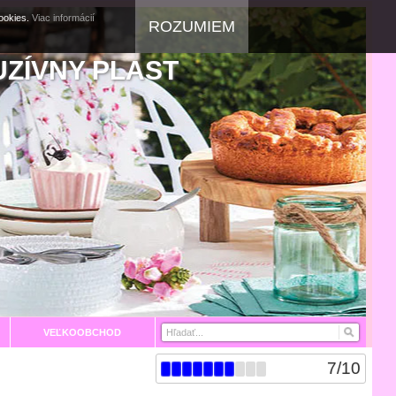
cookies.
Viac informácií
ROZUMIEM
UZÍVNY PLAST
VEĽKOOBCHOD
7
/
10