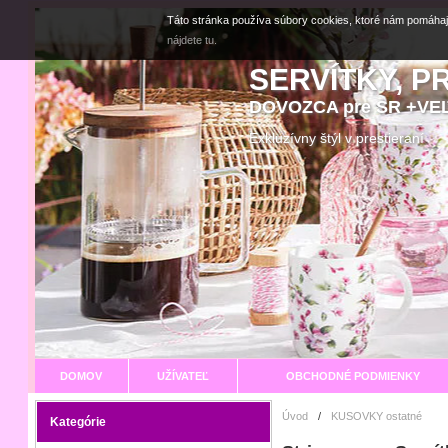
Táto stránka používa súbory cookies, ktoré nám pomáhaj
nájdete tu.
SERVÍTKY, P
DOVOZCA pre SR +V
Exkluzívny štýl v prestier
DOMOV
UŽÍVATEĽ
OBCHODNÉ PODMIENKY
Úvod
/
KUSOVKY ostatné
Kategórie