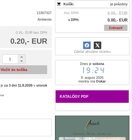
Košík:
je prázdny
13307327
bez DPH:
0.00,- EUR
Ambiente
s DPH:
0.00,- EUR
Zobraziť
0.16,- EUR
bez DPH
0.20,- EUR
Zdieľať aktuálnu stránku
Dnes je
sobota
19:24
Vložiť do košíka
8. august 2026
meniny má
Oskar
 je
za 3 dni
11.8.2026
v
utorok
ene
KATALÓGY PDF