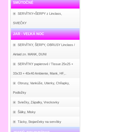
SMÚTOČNÉ
SERVÍTKY+ŠERPY z Linclass,
SVIEČKY
JAR - VEĽKÁ NOC
SERVÍTKY, ŠERPY, OBRUSY Linclass /
Airlaid zn. MANK, DUNI
SERVÍTKY papierové / Tissue 25x25 +
33x33 + 40x40 Ambiente, Mank, HF,..
Obrusy, Vankúše, Utierky, Chňapky,
Podložky
Sviečky, Zápalky, Vreckovky
Šálky, Misky
Tácky, Stojančeky na servítky