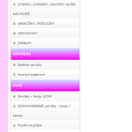
UTIERKY, CHŇAPKY, ZÁSTERY, KOŠÍK
NA CHLIEB
VANKÚŠIKY, PODLOŽKY
VRECKOVKY
ZÁPALKY
NOUVEAU
Reliéfne servítky
Vzorové papierové
DUNI
Servítky + šerpy VZOR
JEDNOFAREBNÉ servítky + šerpy +
obrusy
Puzdro na príbor