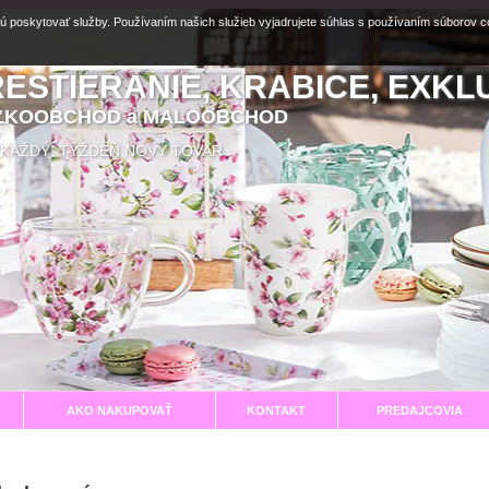
ú poskytovať služby. Používaním našich služieb vyjadrujete súhlas s používaním súborov 
RESTIERANIE, KRABICE, EXKL
EĽKOOBCHOD a MALOOBCHOD
aní KAŽDÝ TÝŽDEŇ NOVÝ TOVAR
AKO NAKUPOVAŤ
KONTAKT
PREDAJCOVIA