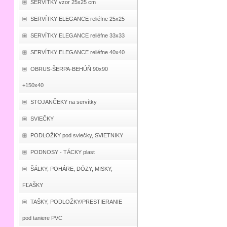
SERVÍTKY vzor 25x25 cm
SERVÍTKY ELEGANCE reliéfne 25x25
SERVÍTKY ELEGANCE reliéfne 33x33
SERVÍTKY ELEGANCE reliéfne 40x40
OBRUS-ŠERPA-BEHÚŇ 90x90
+150x40
STOJANČEKY na servítky
SVIEČKY
PODLOŽKY pod sviečky, SVIETNIKY
PODNOSY - TÁCKY plast
ŠÁLKY, POHÁRE, DÓZY, MISKY,
FĽAŠKY
TAŠKY, PODLOŽKY/PRESTIERANIE
pod taniere PVC