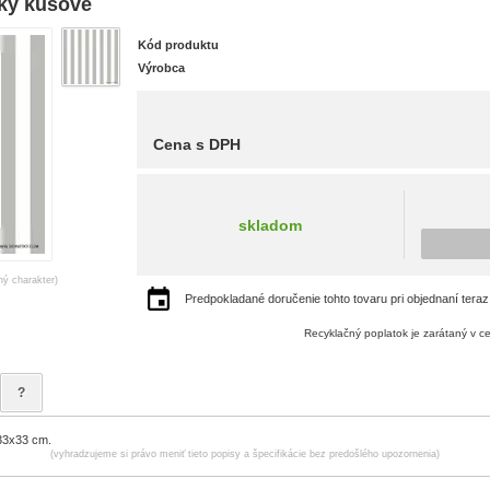
tky kusové
Kód produktu
Výrobca
Cena s DPH
skladom
ný charakter)
Predpokladané doručenie tohto tovaru pri objednaní teraz
Recyklačný poplatok je zarátaný v c
?
33x33 cm.
(vyhradzujeme si právo meniť tieto popisy a špecifikácie bez predošlého upozornenia)