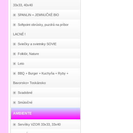
33x33, 40x40
SPANLIN = JEMNUČKÉ BIO
Softpoint obrúsky, puzdrá na príbor
LACNÉ !
Sviečky a svietniky SOVIE
Folklór, Nature
Leto
BBQ + Burger + Kuchyňa + Ryby +
Bavorsko+ Toskánsko
Svadobné
Smútočné
AMBIENTE
Servítky VZOR 33x33, 33x40