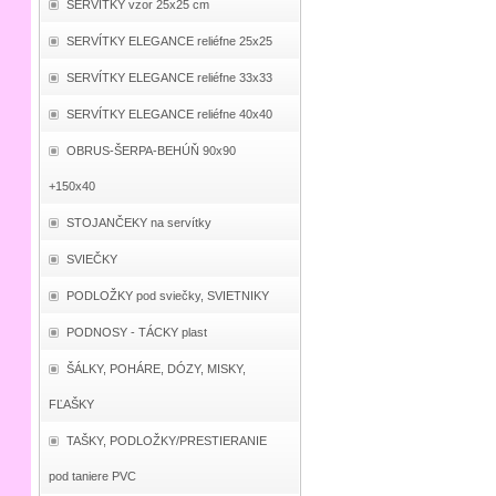
SERVÍTKY vzor 25x25 cm
SERVÍTKY ELEGANCE reliéfne 25x25
SERVÍTKY ELEGANCE reliéfne 33x33
SERVÍTKY ELEGANCE reliéfne 40x40
OBRUS-ŠERPA-BEHÚŇ 90x90
+150x40
STOJANČEKY na servítky
SVIEČKY
PODLOŽKY pod sviečky, SVIETNIKY
PODNOSY - TÁCKY plast
ŠÁLKY, POHÁRE, DÓZY, MISKY,
FĽAŠKY
TAŠKY, PODLOŽKY/PRESTIERANIE
pod taniere PVC