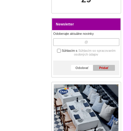
Newsletter
Odoberajte aktuálne novinky
Súhlasím s
Súhlasím so spracovaním
osobných údajov
Odobrať
Pridať