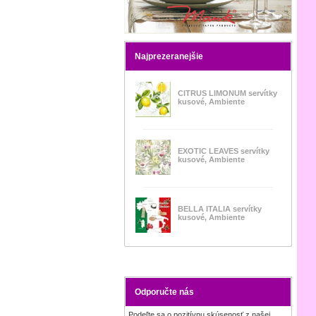
Najprezeranejšie
CITRUS LIMONUM servítky
kusové, Ambiente
EXOTIC LEAVES servítky
kusové, Ambiente
BELLA ITALIA servítky
kusové, Ambiente
Odporučte nás
Podeľte sa o pozitívnu skúsenosť z našej