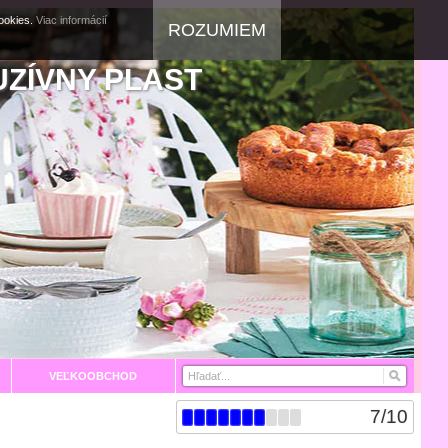
cookies.
Viac informácií
ROZUMIEM
UZÍVNY PLAST
VEĽKOOBCHOD
7
/
10