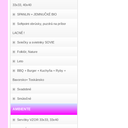
33x33, 40x40
SPANLIN = JEMNUČKÉ BIO
Softpoint obrúsky, puzdrá na príbor
LACNÉ !
Sviečky a svietniky SOVIE
Folklór, Nature
Leto
BBQ + Burger + Kuchyňa + Ryby +
Bavorsko+ Toskánsko
Svadobné
Smútočné
AMBIENTE
Servítky VZOR 33x33, 33x40