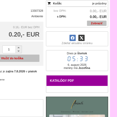
Košík:
je prázdny
13307328
bez DPH:
0.00,- EUR
Ambiente
s DPH:
0.00,- EUR
Zobraziť
0.16,- EUR
bez DPH
0.20,- EUR
Zdieľať aktuálnu stránku
Dnes je
štvrtok
05:33
Vložiť do košíka
6. august 2026
meniny má
Jozefína
az je
zajtra
7.8.2026
v
piatok
cene
KATALÓGY PDF