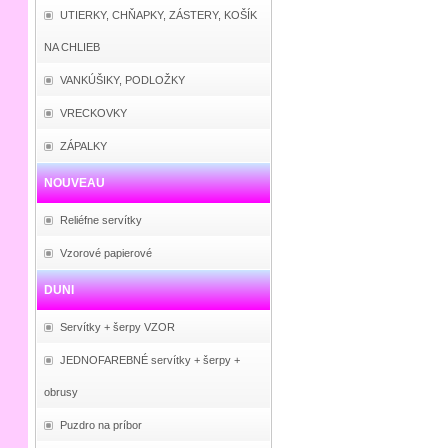
UTIERKY, CHŇAPKY, ZÁSTERY, KOŠÍK
NA CHLIEB
VANKÚŠIKY, PODLOŽKY
VRECKOVKY
ZÁPALKY
NOUVEAU
Reliéfne servítky
Vzorové papierové
DUNI
Servítky + šerpy VZOR
JEDNOFAREBNÉ servítky + šerpy +
obrusy
Puzdro na príbor