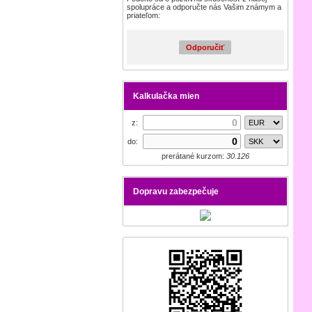
spolupráce a odporučte nás Vašim známym a
priateľom:
Odporučiť
Kalkulačka mien
z:
do:
prerátané kurzom:
30.126
Dopravu zabezpečuje