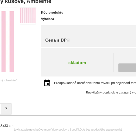
tky kusové, Ambiente
Kód produktu
Výrobca
Cena s DPH
skladom
čný charakter)
Predpokladané doručenie tohto tovaru pri objednaní ter
Recyklačný poplatok je zarátaný v 
?
33x33 cm.
(vyhradzujeme si právo meniť tieto popisy a špecifikácie bez predošlého upozornenia)