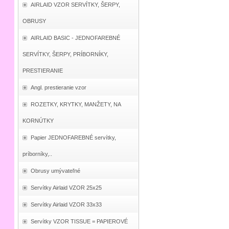
AIRLAID VZOR SERVÍTKY, ŠERPY,
OBRUSY
AIRLAID BASIC - JEDNOFAREBNÉ
SERVÍTKY, ŠERPY, PRÍBORNÍKY,
PRESTIERANIE
Angl. prestieranie vzor
ROZETKY, KRYTKY, MANŽETY, NA
KORNÚTKY
Papier JEDNOFAREBNÉ servítky,
príborníky,..
Obrusy umývateľné
Servítky Airlaid VZOR 25x25
Servítky Airlaid VZOR 33x33
Servítky VZOR TISSUE = PAPIEROVÉ