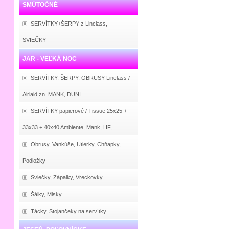
SMÚTOČNÉ
SERVÍTKY+ŠERPY z Linclass,
SVIEČKY
JAR - VEĽKÁ NOC
SERVÍTKY, ŠERPY, OBRUSY Linclass /
Airlaid zn. MANK, DUNI
SERVÍTKY papierové / Tissue 25x25 +
33x33 + 40x40 Ambiente, Mank, HF,..
Obrusy, Vankúše, Utierky, Chňapky,
Podložky
Sviečky, Zápalky, Vreckovky
Šálky, Misky
Tácky, Stojančeky na servítky