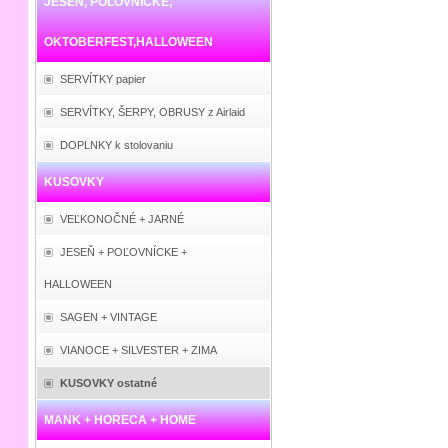
JESEŇ, POĽOVNÍCKE,
OKTOBERFEST,HALLOWEEN
SERVÍTKY papier
SERVÍTKY, ŠERPY, OBRUSY z Airlaid
DOPLNKY k stolovaniu
KUSOVKY
VEĽKONOČNÉ + JARNÉ
JESEŇ + POĽOVNÍCKE +
HALLOWEEN
SAGEN + VINTAGE
VIANOCE + SILVESTER + ZIMA
KUSOVKY ostatné
MANK + HORECA + HOME