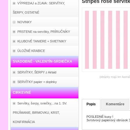
Stripes rose serví
VÝPREDAJ a ZĽAVA : SERVÍTKY,
ŠERPY, OSTATNÉ
NOVINKY
PRSTENE na servítky, PRÍRUČNÍKY
KLUBOVÉ TANIERE + SVIETNIKY
ÚLOŽNÉ KRABICE
SVADOBNÉ - VALENTÍN-SRDIEČKA
SERVÍTKY, ŠERPY z Airlaid
(obrázky majú len ilustra
SERVÍTKY papier + doplnky
CIRKEVNÉ
Servítky, šerpy, sviečky,...na 1. SV.
Popis
Komentáre
PRIJÍMANIE, BIRMOVKU, KRST,
POSLEDNÉ kusy !
3vrstvový papierový obrúsok 
KONFIRMÁCIA