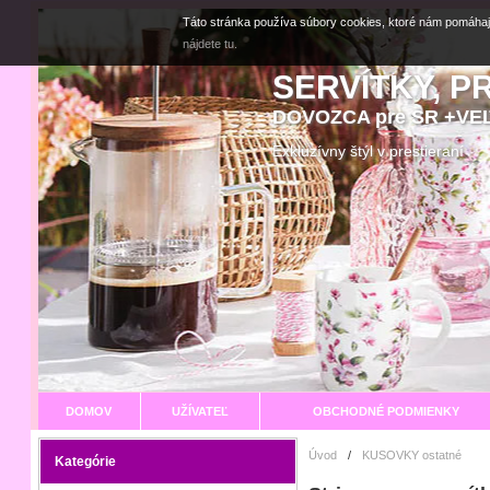
Táto stránka používa súbory cookies, ktoré nám pomáhaj
nájdete tu.
SERVÍTKY, P
DOVOZCA pre SR +V
Exkluzívny štýl v prestier
DOMOV
UŽÍVATEĽ
OBCHODNÉ PODMIENKY
Úvod
/
KUSOVKY ostatné
Kategórie