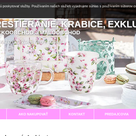
ú poskytovať služby. Používaním našich služieb vyjadrujete súhlas s používaním súborov 
RESTIERANIE, KRABICE, EXKL
EĽKOOBCHOD a MALOOBCHOD
aní KAŽDÝ TÝŽDEŇ NOVÝ TOVAR
AKO NAKUPOVAŤ
KONTAKT
PREDAJCOVIA