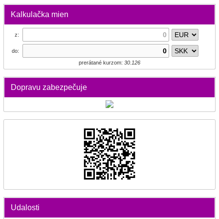
Kalkulačka mien
z:
do:
prerátané kurzom:
30.126
Dopravu zabezpečuje
Udalosti