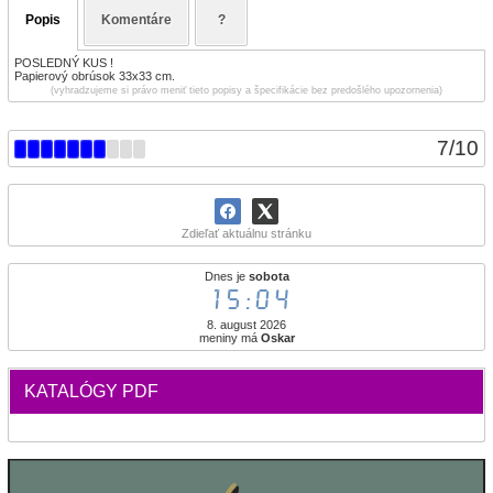
Popis
Komentáre
?
POSLEDNÝ KUS !
Papierový obrúsok 33x33 cm.
(vyhradzujeme si právo meniť tieto popisy a špecifikácie bez predošlého upozornenia)
7
/
10
Zdieľať aktuálnu stránku
Dnes je
sobota
15:04
8. august 2026
meniny má
Oskar
KATALÓGY PDF