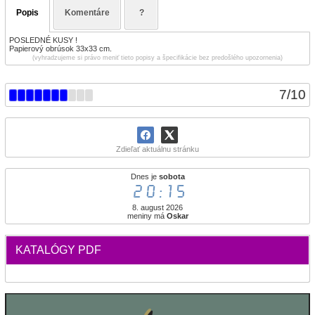
Popis
Komentáre
?
POSLEDNÉ KUSY !
Papierový obrúsok 33x33 cm.
(vyhradzujeme si právo meniť tieto popisy a špecifikácie bez predošlého upozornenia)
7
/
10
Zdieľať aktuálnu stránku
Dnes je
sobota
20:15
8. august 2026
meniny má
Oskar
KATALÓGY PDF