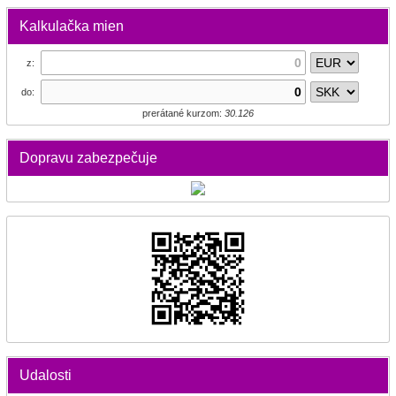
Kalkulačka mien
z:
do:
prerátané kurzom:
30.126
Dopravu zabezpečuje
Udalosti