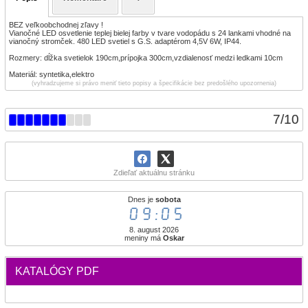
BEZ veľkoobchodnej zľavy !
Vianočné LED osvetlenie teplej bielej farby v tvare vodopádu s 24 lankami vhodné na
vianočný stromček. 480 LED svetiel s G.S. adaptérom 4,5V 6W, IP44.
Rozmery: dĺžka svetielok 190cm,prípojka 300cm,vzdialenosť medzi ledkami 10cm
Materiál: syntetika,elektro
(vyhradzujeme si právo meniť tieto popisy a špecifikácie bez predošlého upozornenia)
7
/
10
Zdieľať aktuálnu stránku
Dnes je
sobota
09:05
8. august 2026
meniny má
Oskar
KATALÓGY PDF