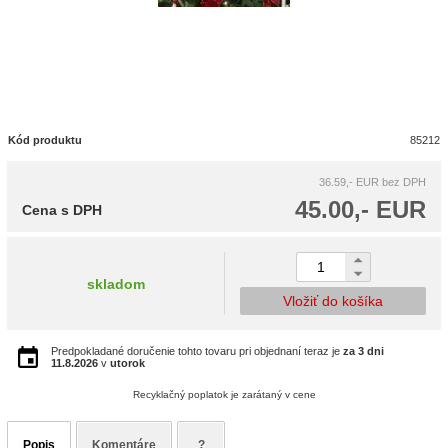
Kód produktu
85212
36.59,- EUR
bez DPH
45.00,- EUR
Cena s DPH
skladom
Vložiť do košíka
Predpokladané doručenie tohto tovaru pri objednaní teraz je
za 3 dni
11.8.2026
v
utorok
Recyklačný poplatok je zarátaný v cene
Popis
Komentáre
?