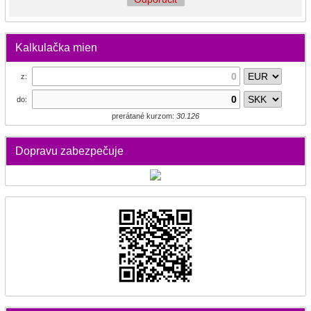
Kalkulačka mien
z:
do:
prerátané kurzom:
30.126
Dopravu zabezpečuje