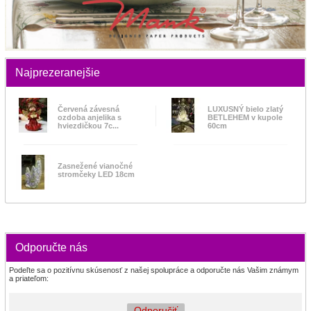
Najprezeranejšie
Červená závesná
LUXUSNÝ bielo zlatý
ozdoba anjelika s
BETLEHEM v kupole
hviezdičkou 7c...
60cm
Zasnežené vianočné
stromčeky LED 18cm
Odporučte nás
Podeľte sa o pozitívnu skúsenosť z našej spolupráce a odporučte nás Vašim známym
a priateľom:
Odporučiť