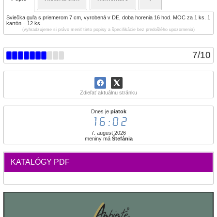
Sviečka guľa s priemerom 7 cm, vyrobená v DE, doba horenia 16 hod. MOC za 1 ks. 1
kartón = 12 ks.
(vyhradzujeme si právo meniť tieto popisy a špecifikácie bez predošlého upozornenia)
7
/
10
Zdieľať aktuálnu stránku
Dnes je
piatok
16:02
7. august 2026
meniny má
Štefánia
KATALÓGY PDF