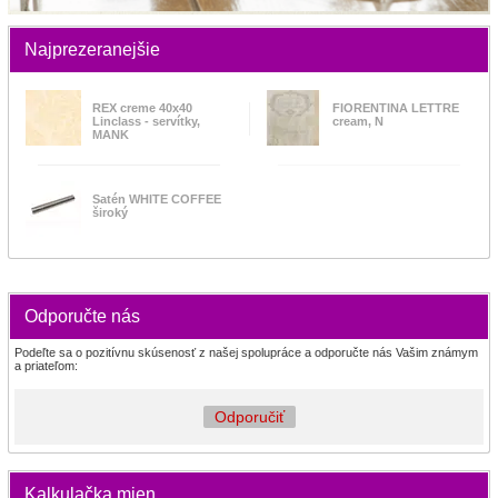
Najprezeranejšie
REX creme 40x40
FIORENTINA LETTRE
Linclass - servítky,
cream, N
MANK
Satén WHITE COFFEE
široký
Odporučte nás
Podeľte sa o pozitívnu skúsenosť z našej spolupráce a odporučte nás Vašim známym
a priateľom:
Odporučiť
Kalkulačka mien