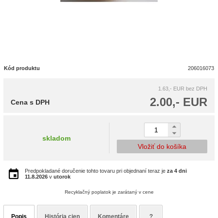
Kód produktu
206016073
1.63,- EUR
bez DPH
2.00,- EUR
Cena s DPH
skladom
Vložiť do košíka
Predpokladané doručenie tohto tovaru pri objednaní teraz je
za 4 dni
11.8.2026
v
utorok
Recyklačný poplatok je zarátaný v cene
Popis
História cien
Komentáre
?