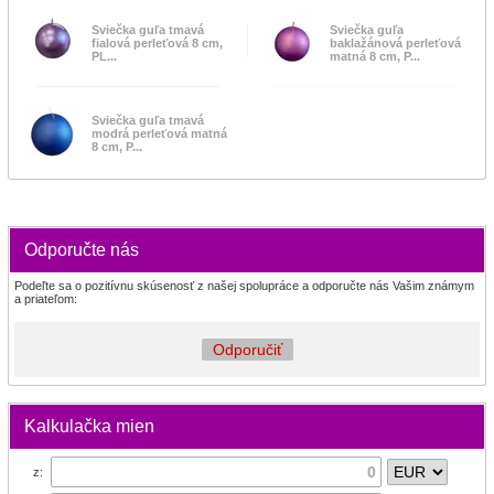
Sviečka guľa tmavá
Sviečka guľa
fialová perleťová 8 cm,
baklažánová perleťová
PL...
matná 8 cm, P...
Sviečka guľa tmavá
modrá perleťová matná
8 cm, P...
Odporučte nás
Podeľte sa o pozitívnu skúsenosť z našej spolupráce a odporučte nás Vašim známym
a priateľom:
Odporučiť
Kalkulačka mien
z: