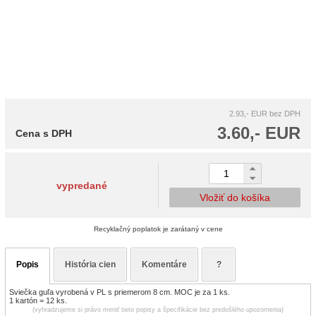
2.93,- EUR
bez DPH
3.60,- EUR
Cena s DPH
vypredané
Vložiť do košíka
Recyklačný poplatok je zarátaný v cene
Popis
História cien
Komentáre
?
Sviečka guľa vyrobená v PL s priemerom 8 cm. MOC je za 1 ks.
1 kartón = 12 ks.
(vyhradzujeme si právo meniť tieto popisy a špecifikácie bez predošlého upozornenia)