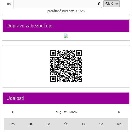
do:
prerátané kurzom:
30.126
Dopravu zabezpečuje
Udalosti
august - 2026
Po
Ut
St
Št
Pi
So
Ne