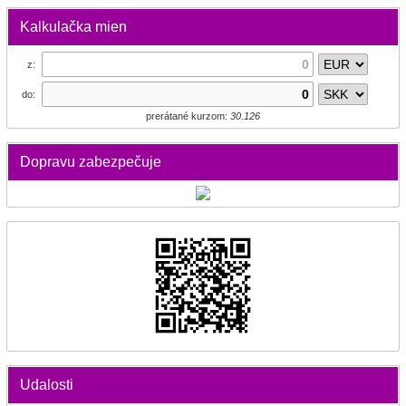
Kalkulačka mien
z:
do:
prerátané kurzom:
30.126
Dopravu zabezpečuje
Udalosti