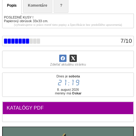
Popis
Komentáre
?
POSLEDNÉ KUSY !
Papierový obrúsok 33x33 cm.
(vyhradzujeme si právo meniť tieto popisy a špecifikácie bez predošlého upozornenia)
7
/
10
Zdieľať aktuálnu stránku
Dnes je
sobota
21:19
8. august 2026
meniny má
Oskar
KATALÓGY PDF