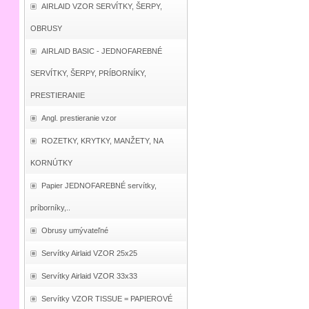
AIRLAID VZOR SERVÍTKY, ŠERPY,
OBRUSY
AIRLAID BASIC - JEDNOFAREBNÉ
SERVÍTKY, ŠERPY, PRÍBORNÍKY,
PRESTIERANIE
Angl. prestieranie vzor
ROZETKY, KRYTKY, MANŽETY, NA
KORNÚTKY
Papier JEDNOFAREBNÉ servítky,
príborníky,..
Obrusy umývateľné
Servítky Airlaid VZOR 25x25
Servítky Airlaid VZOR 33x33
Servítky VZOR TISSUE = PAPIEROVÉ