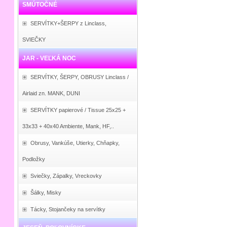
SMÚTOČNÉ
SERVÍTKY+ŠERPY z Linclass,
SVIEČKY
JAR - VEĽKÁ NOC
SERVÍTKY, ŠERPY, OBRUSY Linclass /
Airlaid zn. MANK, DUNI
SERVÍTKY papierové / Tissue 25x25 +
33x33 + 40x40 Ambiente, Mank, HF,..
Obrusy, Vankúše, Utierky, Chňapky,
Podložky
Sviečky, Zápalky, Vreckovky
Šálky, Misky
Tácky, Stojančeky na servítky