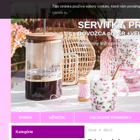
Táto stránka používa súbory cookies, ktoré nám pomáhaj
nájdete tu.
SERVÍTKY, P
DOVOZCA pre SR +V
Exkluzívny štýl v prestier
DOMOV
UŽÍVATEĽ
OBCHODNÉ PODMIENKY
Úvod
/
SKLO
Kategórie