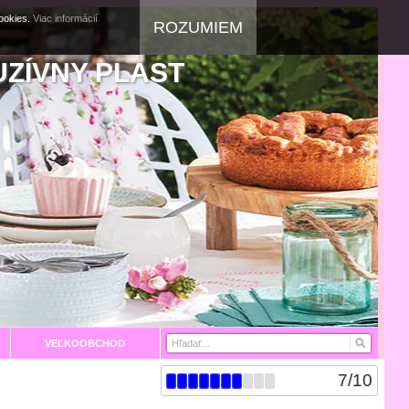
cookies.
Viac informácií
ROZUMIEM
UZÍVNY PLAST
VEĽKOOBCHOD
7
/
10