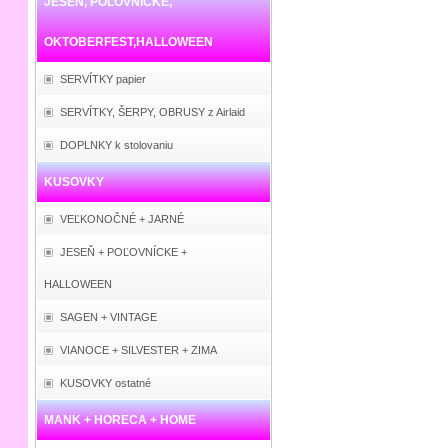
JESEŇ, POĽOVNÍCKE,
OKTOBERFEST,HALLOWEEN
SERVÍTKY papier
SERVÍTKY, ŠERPY, OBRUSY z Airlaid
DOPLNKY k stolovaniu
KUSOVKY
VEĽKONOČNÉ + JARNÉ
JESEŇ + POĽOVNÍCKE +
HALLOWEEN
SAGEN + VINTAGE
VIANOCE + SILVESTER + ZIMA
KUSOVKY ostatné
MANK + HORECA + HOME