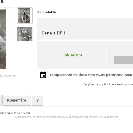
lá
ID produktu
Cena s DPH
skladom
Predpokladané doručenie tohto tovaru pri objednaní teraz
ný charakter)
Recyklačný poplatok je zarátaný v c
Komentáre
?
vica sklo 23 x 15 cm.
(vyhradzujeme si právo meniť tieto popisy a špecifikácie bez predošlého upozornenia)