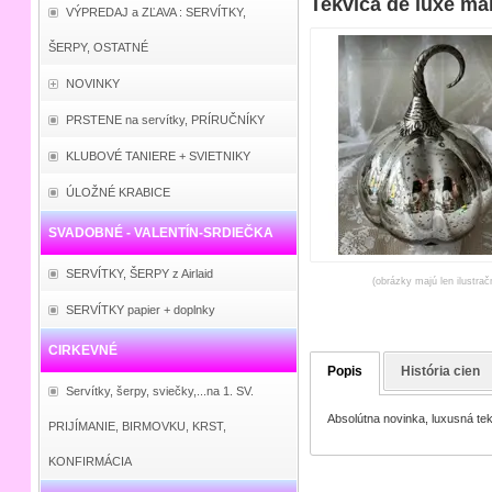
Tekvica de luxe ma
VÝPREDAJ a ZĽAVA : SERVÍTKY,
ŠERPY, OSTATNÉ
NOVINKY
PRSTENE na servítky, PRÍRUČNÍKY
KLUBOVÉ TANIERE + SVIETNIKY
ÚLOŽNÉ KRABICE
SVADOBNÉ - VALENTÍN-SRDIEČKA
SERVÍTKY, ŠERPY z Airlaid
(obrázky majú len ilustrač
SERVÍTKY papier + doplnky
CIRKEVNÉ
Popis
História cien
Servítky, šerpy, sviečky,...na 1. SV.
Absolútna novinka, luxusná tek
PRIJÍMANIE, BIRMOVKU, KRST,
KONFIRMÁCIA