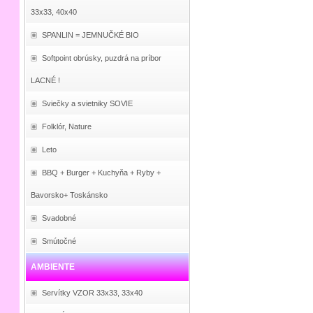
33x33, 40x40
SPANLIN = JEMNUČKÉ BIO
Softpoint obrúsky, puzdrá na príbor
LACNÉ !
Sviečky a svietniky SOVIE
Folklór, Nature
Leto
BBQ + Burger + Kuchyňa + Ryby +
Bavorsko+ Toskánsko
Svadobné
Smútočné
AMBIENTE
Servítky VZOR 33x33, 33x40