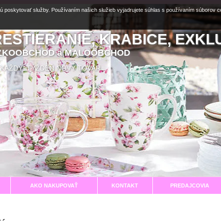
ú poskytovať služby. Používaním našich služieb vyjadrujete súhlas s používaním súborov 
RESTIERANIE, KRABICE, EXKL
EĽKOOBCHOD a MALOOBCHOD
aní KAŽDÝ TÝŽDEŇ NOVÝ TOVAR
AKO NAKUPOVAŤ
KONTAKT
PREDAJCOVIA