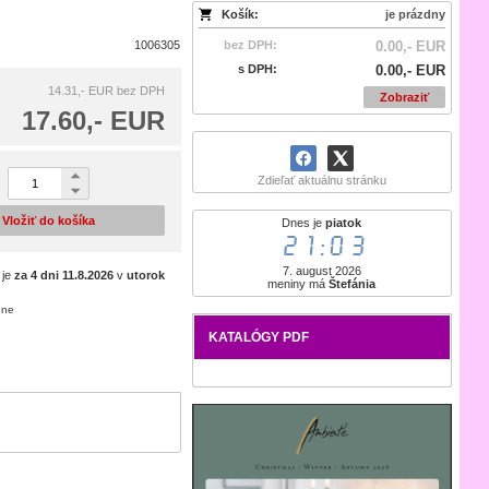
Košík:
je prázdny
1006305
bez DPH:
0.00,- EUR
s DPH:
0.00,- EUR
14.31,- EUR
bez DPH
Zobraziť
17.60,- EUR
Zdieľať aktuálnu stránku
Vložiť do košíka
Dnes je
piatok
21:03
7. august 2026
 je
za 4 dni
11.8.2026
v
utorok
meniny má
Štefánia
ene
KATALÓGY PDF