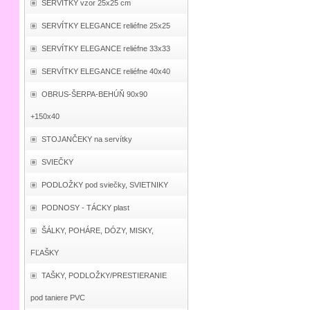
SERVÍTKY vzor 25x25 cm
SERVÍTKY ELEGANCE reliéfne 25x25
SERVÍTKY ELEGANCE reliéfne 33x33
SERVÍTKY ELEGANCE reliéfne 40x40
OBRUS-ŠERPA-BEHÚŇ 90x90
+150x40
STOJANČEKY na servítky
SVIEČKY
PODLOŽKY pod sviečky, SVIETNIKY
PODNOSY - TÁCKY plast
ŠÁLKY, POHÁRE, DÓZY, MISKY,
FĽAŠKY
TAŠKY, PODLOŽKY/PRESTIERANIE
pod taniere PVC