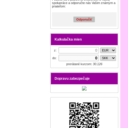
spolupráce a odporučte nás Vašim známym a
priateľom:
Odporučiť
Kalkulačka mien
z:
do:
prerátané kurzom:
30.126
Dopravu zabezpečuje