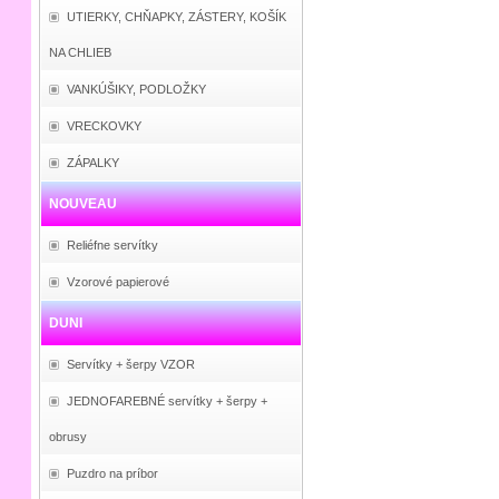
UTIERKY, CHŇAPKY, ZÁSTERY, KOŠÍK
NA CHLIEB
VANKÚŠIKY, PODLOŽKY
VRECKOVKY
ZÁPALKY
NOUVEAU
Reliéfne servítky
Vzorové papierové
DUNI
Servítky + šerpy VZOR
JEDNOFAREBNÉ servítky + šerpy +
obrusy
Puzdro na príbor