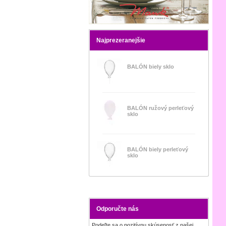
Najprezeranejšie
BALÓN biely sklo
BALÓN ružový perleťový
sklo
BALÓN biely perleťový
sklo
Odporučte nás
Podeľte sa o pozitívnu skúsenosť z našej