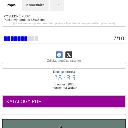
Popis
Komentáre
?
POSLEDNÉ KUSY !
Papierový obrúsok 33x33 cm.
(vyhradzujeme si právo meniť tieto popisy a špecifikácie bez predošlého upozornenia)
7
/
10
Zdieľať aktuálnu stránku
Dnes je
sobota
16:33
8. august 2026
meniny má
Oskar
KATALÓGY PDF