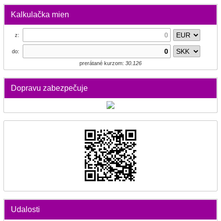
Kalkulačka mien
z:
do:
prerátané kurzom:
30.126
Dopravu zabezpečuje
Udalosti