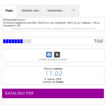
Popis
História cien
Komentáre
?
POSLEDNÉ KUSY !
3vrstvové papierové servítky 33x33 cm / po rozložení/. MOC je za 1 balenie = 20 ks.
Vyrobené v DE.
(vyhradzujeme si právo meniť tieto popisy a špecifikácie bez predošlého upozornenia)
7
/
10
Zdieľať aktuálnu stránku
Dnes je
sobota
17:02
8. august 2026
meniny má
Oskar
KATALÓGY PDF