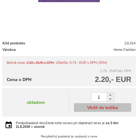
Kód produktu
21L014
Výrobca
Home Fashion
Bežná cena:
2.93,- EUR s DPH
, Ušetríte: 0.73,- EUR s DPH (25%)
1.79,- EUR
bez DPH
2.20,- EUR
Cena s DPH
skladom
Vložiť do košíka
Predpokladané doručenie tohto tovaru pri objednaní teraz je
za 3 dni
11.8.2026
v
utorok
Recyklačný poplatok je zarátaný v cene