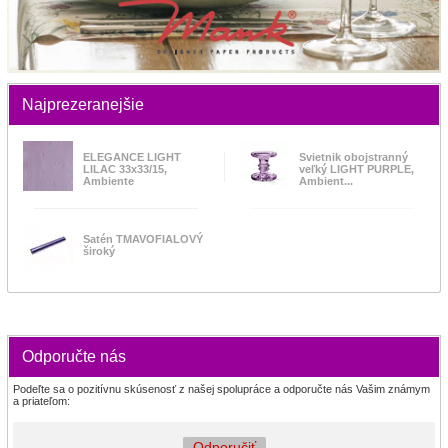
Najprezeranejšie
ELEGANCE LIGHT
Svietnik obojstranný
LILAC 33x33/15,
veľký LIGHT PURPLE,
Ambiente
Ambient...
Satén TMAVOFIALOVÝ
široký
Odporučte nás
Podeľte sa o pozitívnu skúsenosť z našej spolupráce a odporučte nás Vašim známym
a priateľom:
Odporučiť