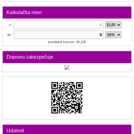
Kalkulačka mien
z:
do:
prerátané kurzom:
30.126
Dopravu zabezpečuje
Udalosti