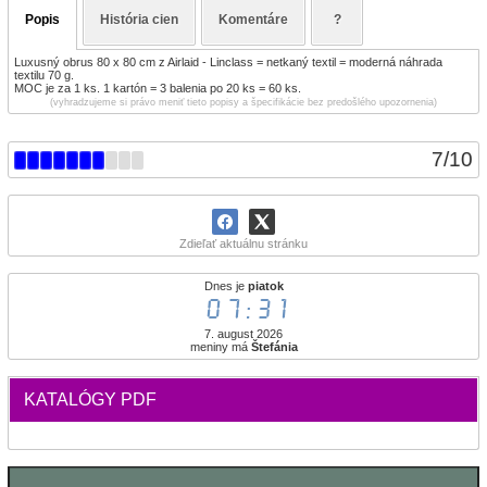
Popis
História cien
Komentáre
?
Luxusný obrus 80 x 80 cm z Airlaid - Linclass = netkaný textil = moderná náhrada
textilu 70 g.
MOC je za 1 ks. 1 kartón = 3 balenia po 20 ks = 60 ks.
(vyhradzujeme si právo meniť tieto popisy a špecifikácie bez predošlého upozornenia)
7
/
10
Zdieľať aktuálnu stránku
Dnes je
piatok
07:31
7. august 2026
meniny má
Štefánia
KATALÓGY PDF