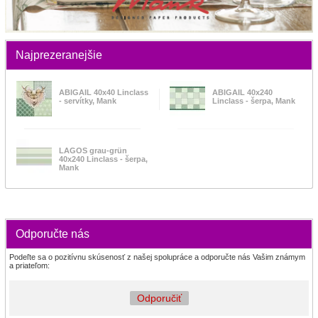
Najprezeranejšie
ABIGAIL 40x40 Linclass
ABIGAIL 40x240
- servítky, Mank
Linclass - šerpa, Mank
LAGOS grau-grün
40x240 Linclass - šerpa,
Mank
Odporučte nás
Podeľte sa o pozitívnu skúsenosť z našej spolupráce a odporučte nás Vašim známym
a priateľom:
Odporučiť