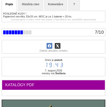
Popis
História cien
Komentáre
?
POSLEDNÉ KUSY !
Papierové servítky 33x33 cm. MOC je za 1 balenie = 20 ks.
(vyhradzujeme si právo meniť tieto popisy a špecifikácie bez predošlého upozornenia)
7
/
10
Zdieľať aktuálnu stránku
Dnes je
piatok
19:43
7. august 2026
meniny má
Štefánia
KATALÓGY PDF