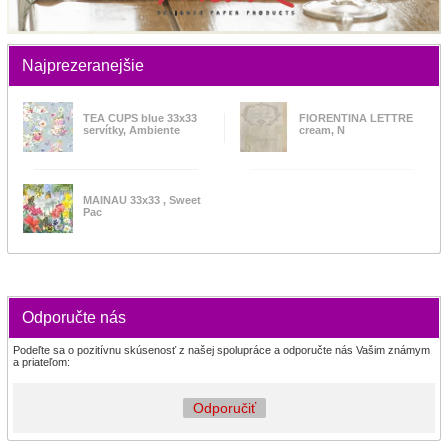
Najprezeranejšie
TEA CUPS blue 33x33
FIORENTINA LETTRE
servítky, Ambiente
cream, N
MAINAU 33x33 , Sweet
Pac
Odporučte nás
Podeľte sa o pozitívnu skúsenosť z našej spolupráce a odporučte nás Vašim známym
a priateľom:
Odporučiť