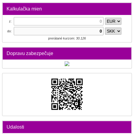
Kalkulačka mien
z:
do:
prerátané kurzom:
30.126
Dopravu zabezpečuje
Udalosti