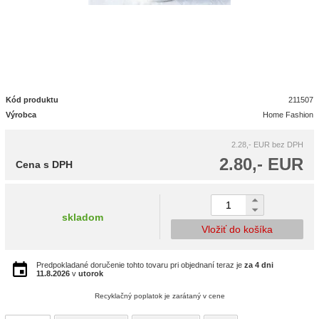
Kód produktu
211507
Výrobca
Home Fashion
2.28,- EUR
bez DPH
2.80,- EUR
Cena s DPH
skladom
Vložiť do košíka
Predpokladané doručenie tohto tovaru pri objednaní teraz je
za 4 dni
11.8.2026
v
utorok
Recyklačný poplatok je zarátaný v cene