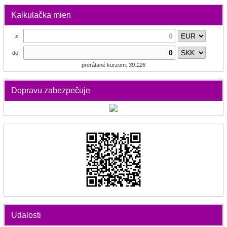
Kalkulačka mien
z:
do:
prerátané kurzom:
30.126
Dopravu zabezpečuje
Udalosti