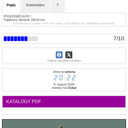
Popis
Komentáre
?
POSLEDNÉ KUSY !
Papierový obrúsok 33x33 cm.
(vyhradzujeme si právo meniť tieto popisy a špecifikácie bez predošlého upozornenia)
7
/
10
Zdieľať aktuálnu stránku
Dnes je
sobota
20:22
8. august 2026
meniny má
Oskar
KATALÓGY PDF