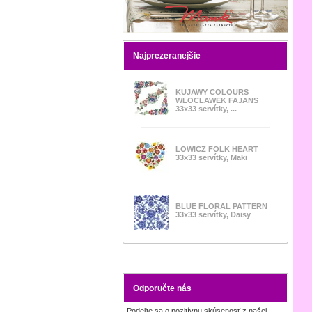
Najprezeranejšie
KUJAWY COLOURS
WLOCLAWEK FAJANS
33x33 servítky, ...
LOWICZ FOLK HEART
33x33 servítky, Maki
BLUE FLORAL PATTERN
33x33 servítky, Daisy
Odporučte nás
Podeľte sa o pozitívnu skúsenosť z našej