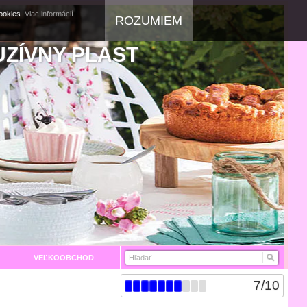
cookies.
Viac informácií
ROZUMIEM
UZÍVNY PLAST
VEĽKOOBCHOD
7
/
10