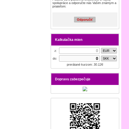
spolupráce a odporučte nás Vašim známym a
priateľom:
Odporučiť
Kalkulačka mien
z:
do:
prerátané kurzom:
30.126
Dopravu zabezpečuje