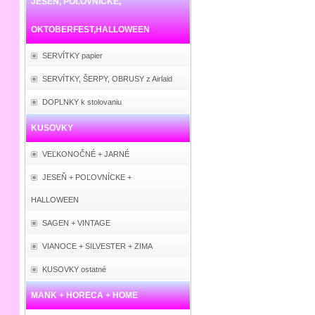
JESEŇ, POĽOVNÍCKE,
OKTOBERFEST,HALLOWEEN
SERVÍTKY papier
SERVÍTKY, ŠERPY, OBRUSY z Airlaid
DOPLNKY k stolovaniu
KUSOVKY
VEĽKONOČNÉ + JARNÉ
JESEŇ + POĽOVNÍCKE +
HALLOWEEN
SAGEN + VINTAGE
VIANOCE + SILVESTER + ZIMA
KUSOVKY ostatné
MANK + HORECA + HOME