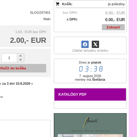
Košík:
je prázdny
SLOG037401
bez DPH:
0.00,- EUR
Maki
s DPH:
0.00,- EUR
Zobraziť
1.63,- EUR
bez DPH
2.00,- EUR
Zdieľať aktuálnu stránku
Dnes je
piatok
03:38
Vložiť do košíka
7. august 2026
meniny má
Štefánia
je
za 3 dni
10.8.2026
v
KATALÓGY PDF
ene