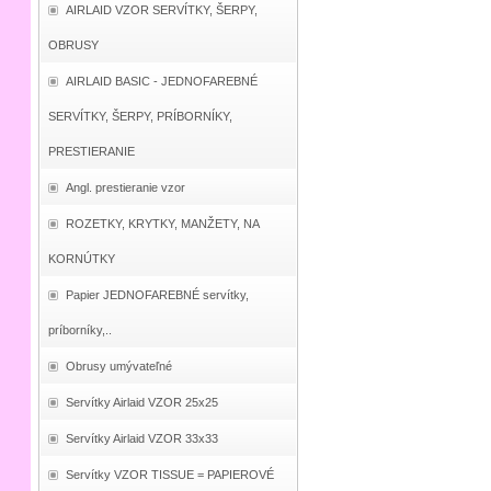
AIRLAID VZOR SERVÍTKY, ŠERPY,
OBRUSY
AIRLAID BASIC - JEDNOFAREBNÉ
SERVÍTKY, ŠERPY, PRÍBORNÍKY,
PRESTIERANIE
Angl. prestieranie vzor
ROZETKY, KRYTKY, MANŽETY, NA
KORNÚTKY
Papier JEDNOFAREBNÉ servítky,
príborníky,..
Obrusy umývateľné
Servítky Airlaid VZOR 25x25
Servítky Airlaid VZOR 33x33
Servítky VZOR TISSUE = PAPIEROVÉ