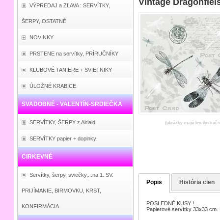
Vintage Dragonfiels
VÝPREDAJ a ZĽAVA : SERVÍTKY,
ŠERPY, OSTATNÉ
NOVINKY
PRSTENE na servítky, PRÍRUČNÍKY
KLUBOVÉ TANIERE + SVIETNIKY
ÚLOŽNÉ KRABICE
SVADOBNÉ - VALENTÍN-SRDIEČKA
SERVÍTKY, ŠERPY z Airlaid
(obrázky majú len ilustrač
SERVÍTKY papier + doplnky
CIRKEVNÉ
Servítky, šerpy, sviečky,...na 1. SV.
Popis
História cien
PRIJÍMANIE, BIRMOVKU, KRST,
POSLEDNÉ KUSY !
KONFIRMÁCIA
Papierové servítky 33x33 cm. 