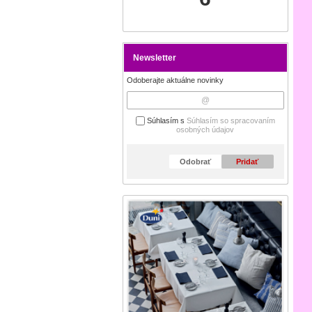
Newsletter
Odoberajte aktuálne novinky
Súhlasím s
Súhlasím so spracovaním
osobných údajov
Odobrať
Pridať