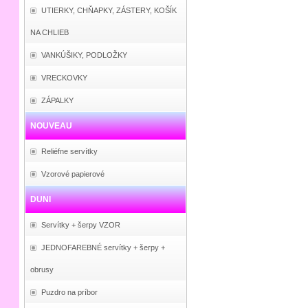
UTIERKY, CHŇAPKY, ZÁSTERY, KOŠÍK
NA CHLIEB
VANKÚŠIKY, PODLOŽKY
VRECKOVKY
ZÁPALKY
NOUVEAU
Reliéfne servítky
Vzorové papierové
DUNI
Servítky + šerpy VZOR
JEDNOFAREBNÉ servítky + šerpy +
obrusy
Puzdro na príbor