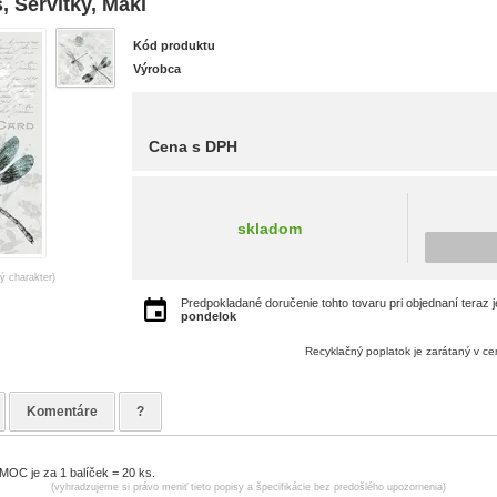
, Servítky, Maki
Kód produktu
Výrobca
Cena s DPH
skladom
ný charakter)
Predpokladané doručenie tohto tovaru pri objednaní teraz 
pondelok
Recyklačný poplatok je zarátaný v c
Komentáre
?
MOC je za 1 balíček = 20 ks.
(vyhradzujeme si právo meniť tieto popisy a špecifikácie bez predošlého upozornenia)