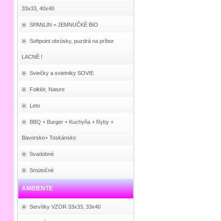
33x33, 40x40
SPANLIN = JEMNUČKÉ BIO
Softpoint obrúsky, puzdrá na príbor
LACNÉ !
Sviečky a svietniky SOVIE
Folklór, Nature
Leto
BBQ + Burger + Kuchyňa + Ryby +
Bavorsko+ Toskánsko
Svadobné
Smútočné
AMBIENTE
Servítky VZOR 33x33, 33x40