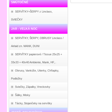
SMÚTOČNÉ
SERVÍTKY+ŠERPY z Linclass,
SVIEČKY
JAR - VEĽKÁ NOC
SERVÍTKY, ŠERPY, OBRUSY Linclass /
Airlaid zn. MANK, DUNI
SERVÍTKY papierové / Tissue 25x25 +
33x33 + 40x40 Ambiente, Mank, HF,..
Obrusy, Vankúše, Utierky, Chňapky,
Podložky
Sviečky, Zápalky, Vreckovky
Šálky, Misky
Tácky, Stojančeky na servítky