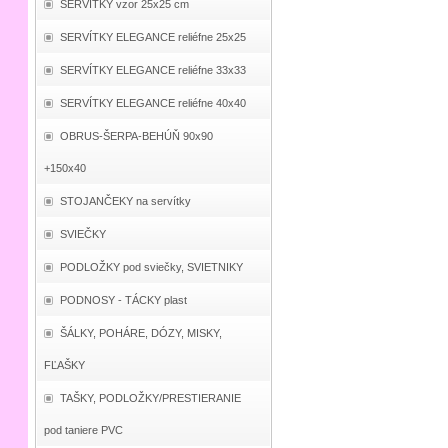
SERVÍTKY vzor 25x25 cm
SERVÍTKY ELEGANCE reliéfne 25x25
SERVÍTKY ELEGANCE reliéfne 33x33
SERVÍTKY ELEGANCE reliéfne 40x40
OBRUS-ŠERPA-BEHÚŇ 90x90
+150x40
STOJANČEKY na servítky
SVIEČKY
PODLOŽKY pod sviečky, SVIETNIKY
PODNOSY - TÁCKY plast
ŠÁLKY, POHÁRE, DÓZY, MISKY,
FĽAŠKY
TAŠKY, PODLOŽKY/PRESTIERANIE
pod taniere PVC