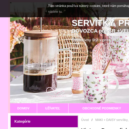
Táto stránka používa súbory cookies, ktoré nám pomáhaj
nájdete tu.
SERVÍTKY, P
DOVOZCA pre SR +V
Exkluzívny štýl v prestier
DOMOV
UŽÍVATEĽ
OBCHODNÉ PODMIENKY
Úvod
/
MAKI + DAISY servítky,
Kategórie