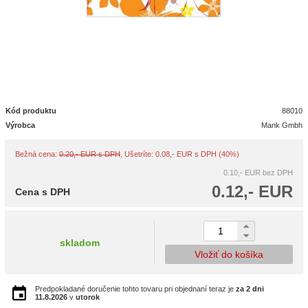
Kód produktu
88010
Výrobca
Mank Gmbh
Bežná cena:
0.20,- EUR s DPH
, Ušetríte: 0.08,- EUR s DPH (40%)
0.10,- EUR
bez DPH
0.12,- EUR
Cena s DPH
skladom
Vložiť do košíka
Predpokladané doručenie tohto tovaru pri objednaní teraz je
za 2 dni
11.8.2026
v
utorok