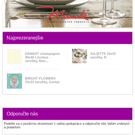
Najprezeranejšie
DAMAST champagner
JULIETTE 33x33
40x40 Linclass -
servítky, N
servítky, Man...
BRIGHT FLOWERS
33x33 servítky, Gomar
Odporučte nás
Podeľte sa o pozitívnu skúsenosť z našej spolupráce a odporučte nás Vašim známym
a priateľom: