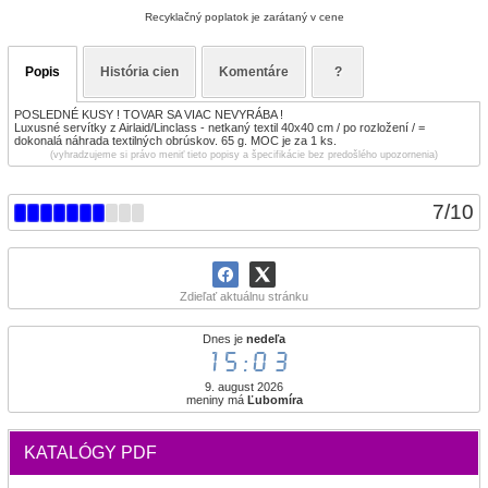
Recyklačný poplatok je zarátaný v cene
Popis
História cien
Komentáre
?
POSLEDNÉ KUSY ! TOVAR SA VIAC NEVYRÁBA !
Luxusné servítky z Airlaid/Linclass - netkaný textil 40x40 cm / po rozložení / =
dokonalá náhrada textilných obrúskov. 65 g. MOC je za 1 ks.
(vyhradzujeme si právo meniť tieto popisy a špecifikácie bez predošlého upozornenia)
7
/
10
Zdieľať aktuálnu stránku
Dnes je
nedeľa
15:03
9. august 2026
meniny má
Ľubomíra
KATALÓGY PDF