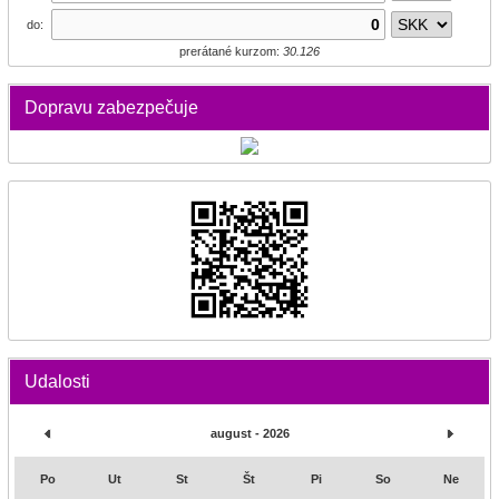
do:
prerátané kurzom:
30.126
Dopravu zabezpečuje
Udalosti
august - 2026
Po
Ut
St
Št
Pi
So
Ne