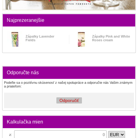
Najprezeranejšie
Zápalky Lavender
Zápalky Pink and White
Fields
Roses cream
Odporučte nás
Podeľte sa o pozitívnu skúsenosť z našej spolupráce a odporučte nás Vašim známym
a priateľom:
Odporučiť
Kalkulačka mien
z: