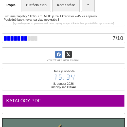
Popis
História cien
Komentáre
?
Luxusné zápalky 11x6,5 cm. MOC je za 1 krabičku = 45 ks zápaliek.
Posledné kusy, tovar sa viac nevyrába !
(vyhradzujeme si právo meniť tieto popisy a špecifikácie bez predošlého upozornenia)
7
/
10
Zdieľať aktuálnu stránku
Dnes je
sobota
15:34
8. august 2026
meniny má
Oskar
KATALÓGY PDF