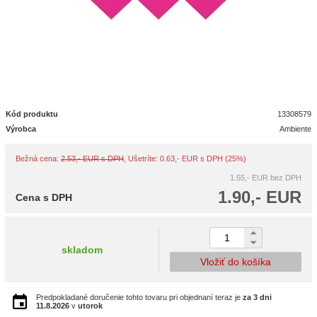
Kód produktu
13308579
Výrobca
Ambiente
Bežná cena:
2.53,- EUR s DPH
, Ušetríte: 0.63,- EUR s DPH (25%)
1.55,- EUR
bez DPH
1.90,- EUR
Cena s DPH
skladom
Vložiť do košíka
Predpokladané doručenie tohto tovaru pri objednaní teraz je
za 3 dni
11.8.2026
v
utorok