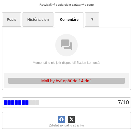
Recyklačný poplatok je zarátaný v cene
Popis
História cien
Komentáre
?
Momentálne nie je k dispozícií žiaden komentár
Mali by byť opäť do 14 dní.
7
/
10
Zdieľať aktuálnu stránku