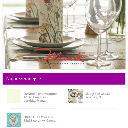
Najprezeranejšie
DAMAST champagner
JULIETTE 33x33
40x40 Linclass -
servítky, N
servítky, Man...
BRIGHT FLOWERS
33x33 servítky, Gomar