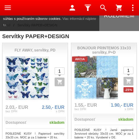
Táto stránka používa súbory cookies, ktoré nám pomáhajú
poskytovať služby. Používaním našich služieb vyjadrujete
ROZUMIEM
súhlas s používaním súborov cookies.
Viac informácií nájdete
tu.
Úvod
/
Servítky PAPER+DESIGN
Servítky PAPER+DESIGN
BONJOUR PRINTEMOS 33x33
FLY AWAY, servítky, PD
servítky, P+D
AKCIA
-25%
1.55,- EUR
1.90,- EUR
2.03,- EUR
2.50,- EUR
bez DPH
s DPH
bez DPH
s DPH
Dostupnosť
skladom
Dostupnosť
skladom
POSLEDNÉ KUSY ! Jarné papierové
POSLEDNÉ KUSY ! Papierové servítky
3vrstvové obrúsky 33x33 cm. MOC je za 1
33x33 cm. MOC je za 1 balenie = 20 ks.
balenie = 20 ks. Vyrobené v DE.