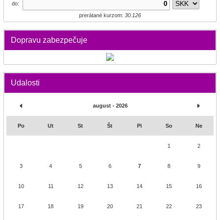
do:
prerátané kurzom:
30.126
Dopravu zabezpečuje
Udalosti
august - 2026
Po
Ut
St
Št
Pi
So
Ne
1
2
3
4
5
6
7
8
9
10
11
12
13
14
15
16
17
18
19
20
21
22
23