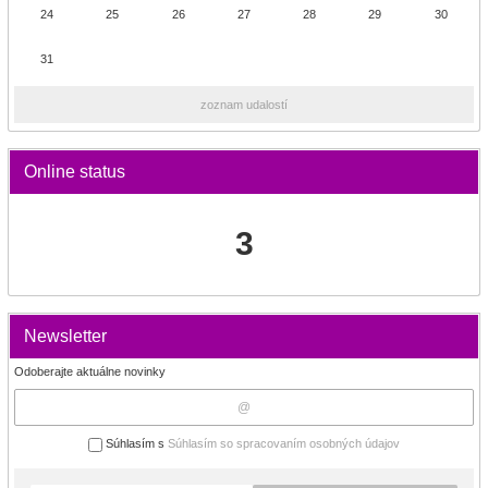
24
25
26
27
28
29
30
31
zoznam udalostí
Online status
3
Newsletter
Odoberajte aktuálne novinky
Súhlasím s
Súhlasím so spracovaním osobných údajov