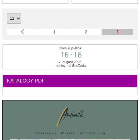
1
2
3
Dnes je
piatok
16:16
7. august 2026
meniny má
Štefánia
KATALÓGY PDF