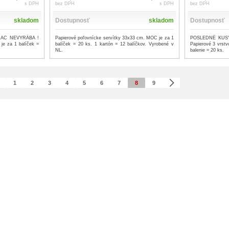
s DPH
bez DPH
s DPH
bez DPH
skladom
Dostupnosť
skladom
Dostupnosť
IAC NEVYRÁBA !
Papierové poľovnícke servítky 33x33 cm. MOC je za 1
POSLEDNÉ KUSY
je za 1 balíček =
balíček = 20 ks. 1 kartón = 12 balíčkov. Vyrobené v
Papierové 3 vrst
NL.
balenie = 20 ks.
1
2
3
4
5
6
7
8
9