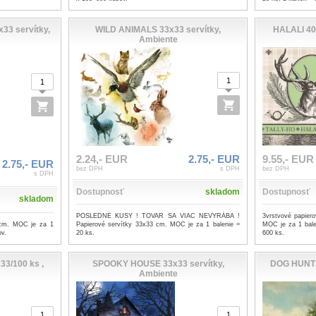
3 servítky,
WILD ANIMALS 33x33 servítky,
HALALI 40x
Ambiente
2.24,- EUR
2.75,- EUR
9.55,- EUR
2.75,- EUR
bez DPH
s DPH
bez DPH
s DPH
Dostupnosť
skladom
Dostupnosť
skladom
POSLEDNÉ KUSY ! TOVAR SA VIAC NEVYRÁBA !
3vrstvové papier
 cm. MOC je za 1
Papierové servítky 33x33 cm. MOC je za 1 balenie =
MOC je za 1 bale
ov.
20 ks.
600 ks.
33/100 ks ,
SPOOKY HOUSE 33x33 servítky,
DOG HUNTS
Ambiente