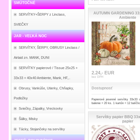
SMÚTOČNÉ
AUTUMN GARDENING 33x3
SERVÍTKY+ŠERPY z Linclass,
Ambiente
SVIEČKY
JAR - VEĽKÁ NOC
SERVÍTKY, ŠERPY, OBRUSY Linclass /
Airlaid zn. MANK, DUNI
SERVÍTKY papierové / Tissue 25x25 +
2.24,- EUR
bez DPH
33x33 + 40x40 Ambiente, Mank, HF,..
Dostupnosť
Obrusy, Vankúše, Utierky, Chňapky,
Podložky
Papierové jesenné servítky 33x33
balenie = 20 ks. 1 kartón = 12 balíčk
Sviečky, Zápalky, Vreckovky
Servítky papier BBQ 33x
Šálky, Misky
papier
Tácky, Stojančeky na servítky