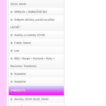
33x33, 40x40
SPANLIN = JEMNUČKÉ BIO
Softpoint obrúsky, puzdrá na príbor
LACNÉ !
Sviečky a svietniky SOVIE
Folklór, Nature
Leto
BBQ + Burger + Kuchyňa + Ryby +
Bavorsko+ Toskánsko
Svadobné
Smútočné
AMBIENTE
Servítky VZOR 33x33, 33x40