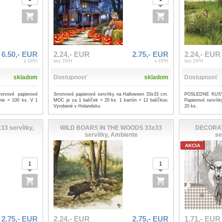
6.50,- EUR
2.24,- EUR
2.75,- EUR
2.24,- EUR
s DPH
bez DPH
s DPH
bez DPH
skladom
Dostupnosť
skladom
Dostupnosť
vové papierové
3vrstvové papierové servítky na Halloween 33x33 cm.
POSLEDNÉ KUSY
nie = 100 ks. V 1
MOC je za 1 balíček = 20 ks. 1 kartón = 12 balíčkov.
Papierové servít
Vyrobené v Holandsku.
20 ks.
3 servítky,
WILD BOARS IN THE WOODS 33x33
DECORAT
servítky, Ambiente
se
AKCIA
2.75,- EUR
2.24,- EUR
2.75,- EUR
1.71,- EUR