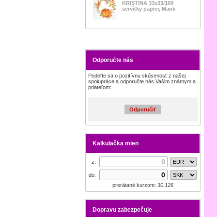
KRISTINA 33x33/100
servítky papier, Mank
Odporučte nás
Podeľte sa o pozitívnu skúsenosť z našej
spolupráce a odporučte nás Vašim známym a
priateľom:
Odporučiť
Kalkulačka mien
z:
do:
prerátané kurzom:
30.126
Dopravu zabezpečuje