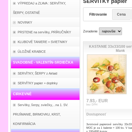
SERVÍTKY papier
VÝPREDAJ a ZĽAVA : SERVÍTKY,
ŠERPY, OSTATNÉ
Filtrovanie
Cena
NOVINKY
Zoradenie
PRSTENE na servítky, PRÍRUČNÍKY
KLUBOVÉ TANIERE + SVIETNIKY
KASTANIE 33x33/100 serv
Mank
ÚLOŽNÉ KRABICE
SVADOBNÉ - VALENTÍN-SRDIEČKA
SERVÍTKY, ŠERPY z Airlaid
SERVÍTKY papier + doplnky
CIRKEVNÉ
7.93,- EUR
Servítky, šerpy, sviečky,...na 1. SV.
bez DPH
Dostupnosť
PRIJÍMANIE, BIRMOVKU, KRST,
KONFIRMÁCIA
3vrstvové papierové servítky 33x33
MOC je za 1 balenie = 100 ks. V kar
x 100=600 kusov.