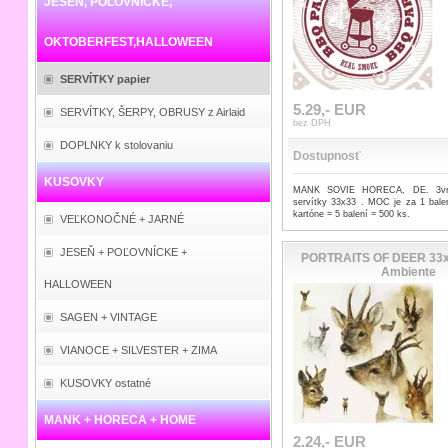
JESEŇ, POĽOVNÍCKE,
OKTOBERFEST,HALLOWEEN
SERVÍTKY papier
5.29,- EUR
SERVÍTKY, ŠERPY, OBRUSY z Airlaid
bez DPH
DOPLNKY k stolovaniu
Dostupnosť
KUSOVKY
MANK SOVIE HORECA, DE. 3vrst
servítky 33x33 . MOC je za 1 bale
kartóne = 5 balení = 500 ks.
VEĽKONOČNÉ + JARNÉ
JESEŇ + POĽOVNÍCKE +
PORTRAITS OF DEER 33x3
Ambiente
HALLOWEEN
SAGEN + VINTAGE
VIANOCE + SILVESTER + ZIMA
KUSOVKY ostatné
MANK + HORECA + HOME
2.24,- EUR