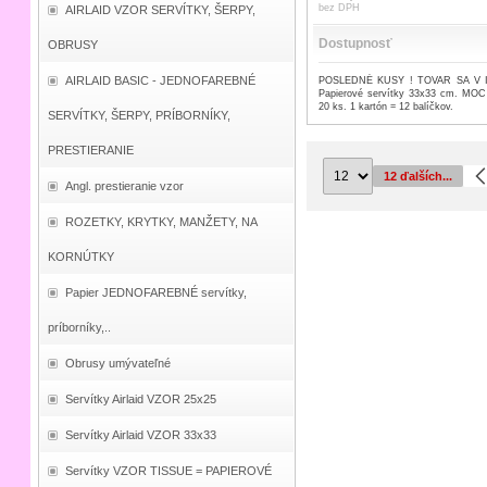
bez DPH
AIRLAID VZOR SERVÍTKY, ŠERPY,
Dostupnosť
OBRUSY
AIRLAID BASIC - JEDNOFAREBNÉ
POSLEDNÉ KUSY ! TOVAR SA V 
Papierové servítky 33x33 cm. MOC 
20 ks. 1 kartón = 12 balíčkov.
SERVÍTKY, ŠERPY, PRÍBORNÍKY,
PRESTIERANIE
12 ďalších...
Angl. prestieranie vzor
ROZETKY, KRYTKY, MANŽETY, NA
KORNÚTKY
Papier JEDNOFAREBNÉ servítky,
príborníky,..
Obrusy umývateľné
Servítky Airlaid VZOR 25x25
Servítky Airlaid VZOR 33x33
Servítky VZOR TISSUE = PAPIEROVÉ