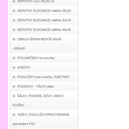
SERVÍTKY vzor 25x25 cm
SERVÍTKY ELEGANCE reliéfne 25x25
SERVÍTKY ELEGANCE reliéfne 33x33
SERVÍTKY ELEGANCE reliéfne 40x40
OBRUS-ŠERPA-BEHÚŇ 90x90
+150x40
STOJANČEKY na servítky
SVIEČKY
PODLOŽKY pod sviečky, SVIETNIKY
PODNOSY - TÁCKY plast
ŠÁLKY, POHÁRE, DÓZY, MISKY,
FĽAŠKY
TAŠKY, PODLOŽKY/PRESTIERANIE
pod taniere PVC