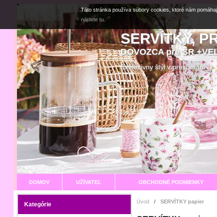
Táto stránka používa súbory cookies, ktoré nám pomáhaj
nájdete tu.
SERVÍTKY, P
DOVOZCA pre SR +V
Exkluzívny štýl v prestier
DOMOV
UŽÍVATEĽ
OBCHODNÉ PODMIENKY
Úvod
/
SERVÍTKY papier
Kategórie