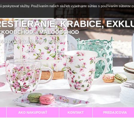
ú poskytovať služby. Používaním našich služieb vyjadrujete súhlas s používaním súborov 
RESTIERANIE, KRABICE, EXKL
EĽKOOBCHOD a MALOOBCHOD
aní KAŽDÝ TÝŽDEŇ NOVÝ TOVAR
AKO NAKUPOVAŤ
KONTAKT
PREDAJCOVIA