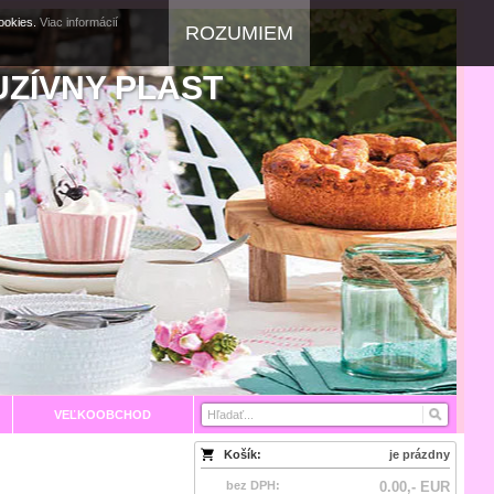
cookies.
Viac informácií
ROZUMIEM
UZÍVNY PLAST
VEĽKOOBCHOD
Košík:
je prázdny
bez DPH:
0.00,- EUR