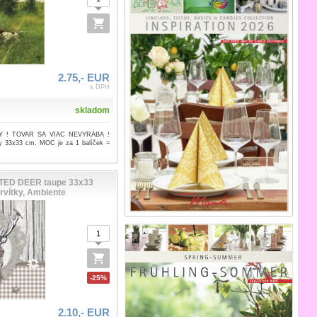
2.75,- EUR
s DPH
skladom
 ! TOVAR SA VIAC NEVYRÁBA !
ky 33x33 cm. MOC je za 1 balíček =
ED DEER taupe 33x33
rvítky, Ambiente
-25%
2.10,- EUR