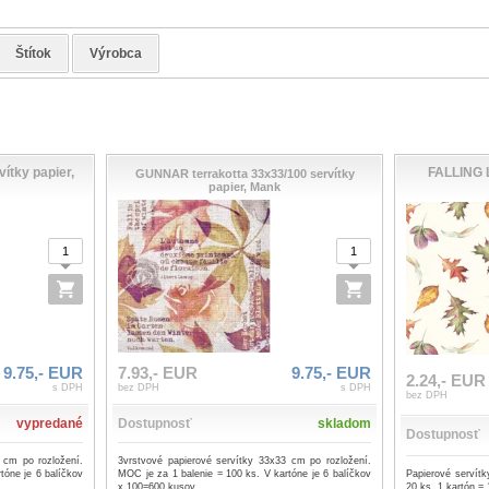
Štítok
Výrobca
ítky papier,
FALLING 
GUNNAR terrakotta 33x33/100 servítky
papier, Mank
9.75,- EUR
7.93,- EUR
9.75,- EUR
2.24,- EUR
s DPH
bez DPH
s DPH
bez DPH
vypredané
Dostupnosť
skladom
Dostupnosť
 cm po rozložení.
3vrstvové papierové servítky 33x33 cm po rozložení.
Papierové servít
tóne je 6 balíčkov
MOC je za 1 balenie = 100 ks. V kartóne je 6 balíčkov
20 ks. 1 kartón = 
x 100=600 kusov.