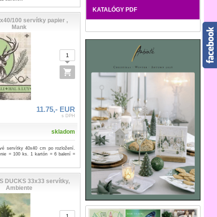
KATALÓGY PDF
40/100 servítky papier ,
Mank
11.75,- EUR
s DPH
skladom
ové servítky 40x40 cm po rozložení.
nie = 100 ks. 1 kartón = 6 balení =
 DUCKS 33x33 servítky,
Ambiente