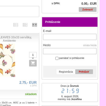
s DPH:
0.00,- EUR
Zobraziť
Prihlásenie
E-mail
LEAVES 33x33 servítky,
Ambiente
Heslo
strata hesla
pamätať si prihlásenie
Registrácia
Prihlásiť
2.75,- EUR
Dnes je
štvrtok
s DPH
21:59
skladom
6. august 2026
meniny má
Jozefína
ky 33x33 cm. MOC je za 1 balenie =
12 balíčkov.