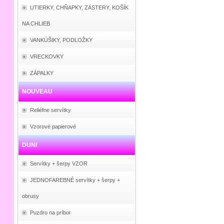
UTIERKY, CHŇAPKY, ZÁSTERY, KOŠÍK
NA CHLIEB
VANKÚŠIKY, PODLOŽKY
VRECKOVKY
ZÁPALKY
NOUVEAU
Reliéfne servítky
Vzorové papierové
DUNI
Servítky + šerpy VZOR
JEDNOFAREBNÉ servítky + šerpy +
obrusy
Puzdro na príbor