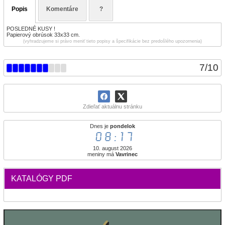
Popis
Komentáre
?
POSLEDNÉ KUSY !
Papierový obrúsok 33x33 cm.
(vyhradzujeme si právo meniť tieto popisy a špecifikácie bez predošlého upozornenia)
7
/
10
Zdieľať aktuálnu stránku
Dnes je
pondelok
08:17
10. august 2026
meniny má
Vavrinec
KATALÓGY PDF