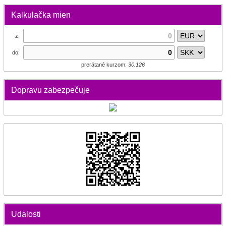
Kalkulačka mien
z:
do:
prerátané kurzom:
30.126
Dopravu zabezpečuje
Udalosti