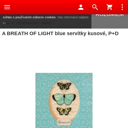
Táto stránka používa súbory cookies, ktoré nám pomáhajú
poskytovať služby. Používaním našich služieb vyjadrujete
ROZUMIEM
súhlas s používaním súborov cookies.
Viac informácií nájdete
tu.
Úvod
/
VEĽKONOČNÉ + JARNÉ
A BREATH OF LIGHT blue servítky kusové, P+D