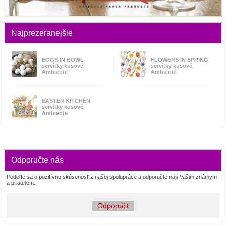
Najprezeranejšie
EGGS IN BOWL
FLOWERS IN SPRING
servítky kusové,
servítky kusové,
Ambiente
Ambiente
EASTER KITCHEN
servítky kusové,
Ambiente
Odporučte nás
Podeľte sa o pozitívnu skúsenosť z našej spolupráce a odporučte nás Vašim známym
a priateľom:
Odporučiť